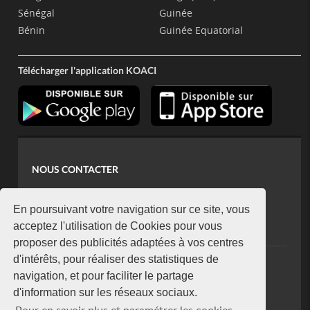
Sénégal
Guinée
Bénin
Guinée Equatorial
Télécharger l'application KOACI
NOUS CONTACTER
contact@koaci.com
koaci@yahoo.fr
En poursuivant votre navigation sur ce site, vous
+225 07 08 85 52 93
acceptez l'utilisation de Cookies pour vous
proposer des publicités adaptées à vos centres
d'intérêts, pour réaliser des statistiques de
NEWSLETTER
navigation, et pour faciliter le partage
Restez connecté via notre newsletter
d'information sur les réseaux sociaux.
S'abonner
Pour en savoir plus et paramétrer les cookies,