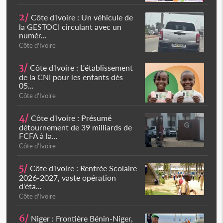
2/
Côte d'Ivoire : Un véhicule de
la GESTOCI circulant avec un
numér...
Côte d'Ivoire
3/
Côte d'Ivoire : L'établissement
de la CNI pour les enfants dès
05...
Côte d'Ivoire
4/
Côte d'Ivoire : Présumé
détournement de 39 milliards de
FCFA à la...
Côte d'Ivoire
5/
Côte d'Ivoire : Rentrée Scolaire
2026-2027, vaste opération
d'éta...
Côte d'Ivoire
6/
Niger : Frontière Bénin-Niger,