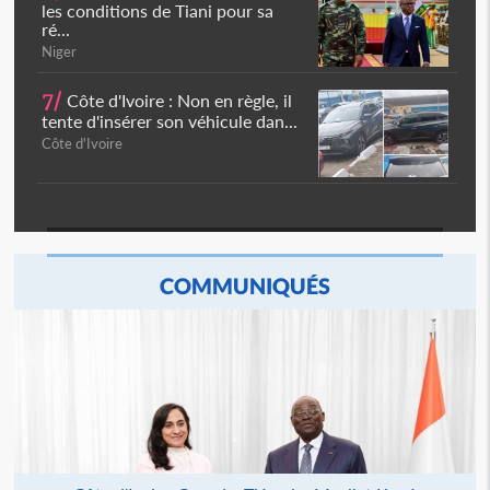
les conditions de Tiani pour sa
ré...
Niger
7/
Côte d'Ivoire : Non en règle, il
tente d'insérer son véhicule dan...
Côte d'Ivoire
COMMUNIQUÉS