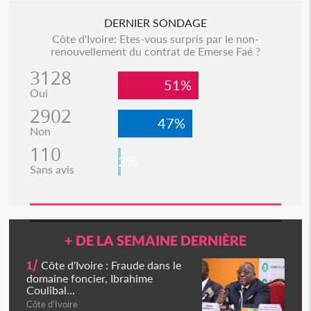
DERNIER SONDAGE
Côte d'Ivoire: Etes-vous surpris par le non-
renouvellement du contrat de Emerse Faé ?
3128
51%
Oui
2902
47%
Non
110
2%
Sans avis
+ DE LA SEMAINE DERNIÈRE
1/
Côte d'Ivoire : Fraude dans le
domaine foncier, Ibrahime
Coulibal...
Côte d'Ivoire