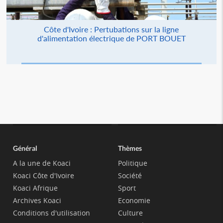
Côte d'Ivoire : Pertubations sur la ligne
d'alimentation électrique de PORT BOUET
Général
Thèmes
A la une de Koaci
Politique
Koaci Côte d'Ivoire
Société
Koaci Afrique
Sport
Archives Koaci
Economie
Conditions d'utilisation
Culture