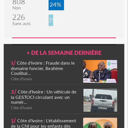
808
24%
Non
226
7%
Sans avis
+ DE LA SEMAINE DERNIÈRE
1/
Côte d'Ivoire : Fraude dans le
domaine foncier, Ibrahime
Coulibal...
Côte d'Ivoire
2/
Côte d'Ivoire : Un véhicule de
la GESTOCI circulant avec un
numér...
Côte d'Ivoire
3/
Côte d'Ivoire : L'établissement
de la CNI pour les enfants dès