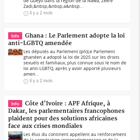
de Guéyo dans la région de la Nawa, Zékré
Zadi,&nbsp;&nbsp;a&nbsp...
il y a 2 mois
Ghana : Le Parlement adopte la loi
Info
anti-LGBTQ amendée
Les députés au Parlement (ph)Le Parlement
ghanéen a adopté la loi de 2025 sur les droits
sexuels et familiaux, plus connue sous le nom de
loi anti-LGBTQ, après y avoir apporté plusieurs
amen...
il y a 2 mois
Côte d'Ivoire : APF Afrique, à
Info
Dakar, les parlementaires francophones
plaident pour des solutions africaines
face aux crises mondiales
Les élus du continent appellent au renforcement
de la coopération interparlementaire et de la