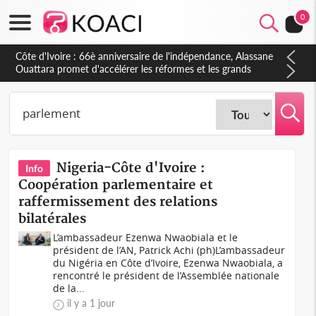
0
Côte d'Ivoire : À Abidjan, Amadou Oury Bah admire le modèle
ivoirien et veut s'en inspirer pour accélérer le développement
de la Guinée
Nigeria-Côte d'Ivoire :
Info
Coopération parlementaire et
raffermissement des relations
bilatérales
L’ambassadeur Ezenwa Nwaobiala et le
président de l’AN, Patrick Achi (ph)L’ambassadeur
du Nigéria en Côte d’Ivoire, Ezenwa Nwaobiala, a
rencontré le président de l’Assemblée nationale
de la...
il y a 1 jour