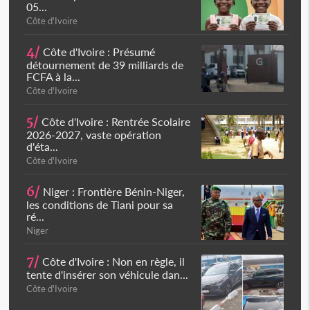
05...
Côte d'Ivoire
4/
Côte d'Ivoire : Présumé
détournement de 39 milliards de
FCFA à la...
Côte d'Ivoire
5/
Côte d'Ivoire : Rentrée Scolaire
2026-2027, vaste opération
d'éta...
Côte d'Ivoire
6/
Niger : Frontière Bénin-Niger,
les conditions de Tiani pour sa
ré...
Niger
7/
Côte d'Ivoire : Non en règle, il
tente d'insérer son véhicule dan...
Côte d'Ivoire