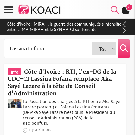
0
Côte d'Ivoire : MIRAH, la guerre des communiqués s'intensifie
entre la MA-MIRAH et le SYNHA-CI sur fond de
gouvernance et le projet de précompte sur les salaires des
agents
Côte d'Ivoire : RTI, l'ex-DG de la
Info
CDC-CI Lassina Fofana remplace Aka
Sayé Lazare à la tête du Conseil
d'Administration
La Passation des charges à la RTI entre Aka Sayé
Lazare (sortant) et Fofana Lassina (entrant)
(DR)Aka Sayé Lazare n’est plus le Président du
conseil d’administration (PCA) de la
Radiodiffusi...
il y a 3 mois