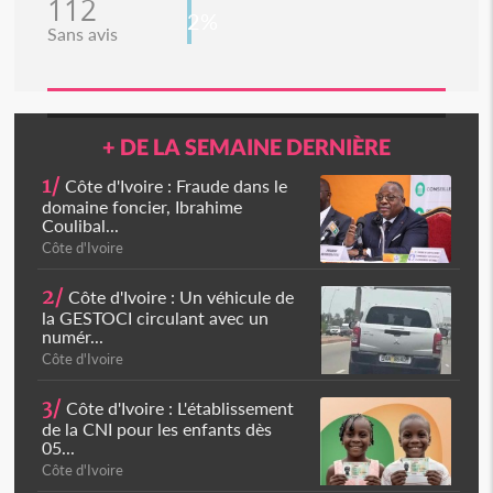
112
2%
Sans avis
+ DE LA SEMAINE DERNIÈRE
1/
Côte d'Ivoire : Fraude dans le
domaine foncier, Ibrahime
Coulibal...
Côte d'Ivoire
2/
Côte d'Ivoire : Un véhicule de
la GESTOCI circulant avec un
numér...
Côte d'Ivoire
3/
Côte d'Ivoire : L'établissement
de la CNI pour les enfants dès
05...
Côte d'Ivoire