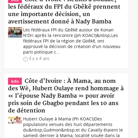
les fédéraux du FPI du Gbêkê prennent
une importante décision, un
avertissement donné à Nady Bamba
Les fédéraux FPI du Gbêkê autour de Konan
N'Dri après la rencontre (ph KOACI)&nbsp;Les
fédéraux FPI de la région de Gbêkê, ont
approuvé la décision de création d'un nouveau
parti politique c...
il y a 4 ans
Côte d'Ivoire : À Mama, au nom
Info
des Wè, Hubert Oulaye rend hommage à
« l'épouse Nady Bamba » pour avoir
pris soin de Gbagbo pendant les 10 ans
de détention
Hubert Oulaye à Mama (Ph KOACI)Des
populations venues des huit départements
du&nbsp;Guémon&nbsp;et du Cavally étaient le
samedi dernier à Mama, localité située dans la