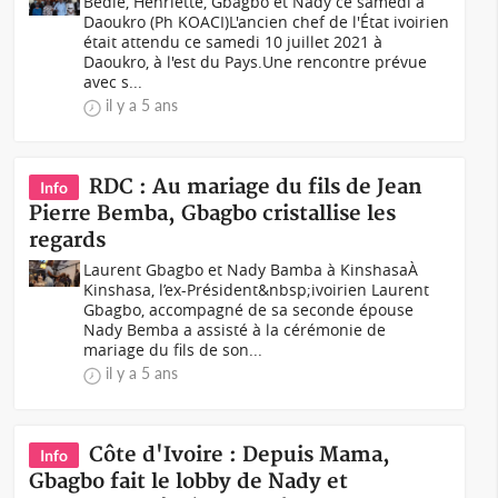
Bédié, Henriette, Gbagbo et Nady ce samedi à
Daoukro (Ph KOACI)L'ancien chef de l'État ivoirien
était attendu ce samedi 10 juillet 2021 à
Daoukro, à l'est du Pays.Une rencontre prévue
avec s...
il y a 5 ans
RDC : Au mariage du fils de Jean
Info
Pierre Bemba, Gbagbo cristallise les
regards
Laurent Gbagbo et Nady Bamba à KinshasaÀ
Kinshasa, l’ex-Président&nbsp;ivoirien Laurent
Gbagbo, accompagné de sa seconde épouse
Nady Bemba a assisté à la cérémonie de
mariage du fils de son...
il y a 5 ans
Côte d'Ivoire : Depuis Mama,
Info
Gbagbo fait le lobby de Nady et