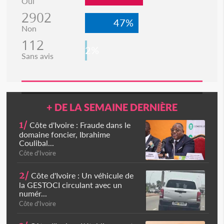
Oui
2902
47%
Non
112
2%
Sans avis
+ DE LA SEMAINE DERNIÈRE
1/
Côte d'Ivoire : Fraude dans le
domaine foncier, Ibrahime
Coulibal...
Côte d'Ivoire
2/
Côte d'Ivoire : Un véhicule de
la GESTOCI circulant avec un
numér...
Côte d'Ivoire