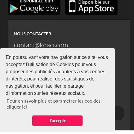
NOUS CONTACTER
contact@koaci.com
koaci@yahoo.fr
En poursuivant votre navigation sur ce site, vous
+225 07 08 85 52 93
acceptez l'utilisation de Cookies pour vous
proposer des publicités adaptées à vos centres
NEWSLETTER
d'intérêts, pour réaliser des statistiques de
Restez connecté via notre newsletter
navigation, et pour faciliter le partage
S'abonner
d'information sur les réseaux sociaux.
Se désabonner
Pour en savoir plus et paramétrer les cookies,
cliquer ici
J'accepte