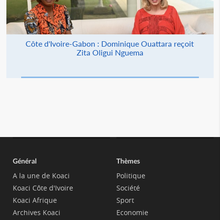
Côte d'Ivoire-Gabon : Dominique Ouattara reçoit
Zita Oligui Nguema
Général
Thèmes
A la une de Koaci
Politique
Koaci Côte d'Ivoire
Société
Koaci Afrique
Sport
Archives Koaci
Economie