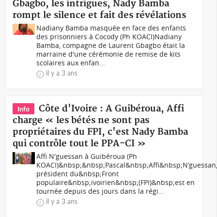
Gbagbo, les intrigues, Nady Bamba
rompt le silence et fait des révélations
Nadiany Bamba masquée en face des enfants
des prisonniers à Cocody (Ph KOACI)Nadiany
Bamba, compagne de Laurent Gbagbo était la
marraine d'une cérémonie de remise de kits
scolaires aux enfan...
il y a 3 ans
Côte d'Ivoire : A Guibéroua, Affi
Info
charge « les bétés ne sont pas
propriétaires du FPI, c'est Nady Bamba
qui contrôle tout le PPA-CI »
Affi N'guessan à Guibéroua (Ph
KOACI)&nbsp;&nbsp;Pascal&nbsp;Affi&nbsp;N’guessan
président du&nbsp;Front
populaire&nbsp;ivoirien&nbsp;(FPI)&nbsp;est en
tournée depuis des jours dans la régi...
il y a 3 ans