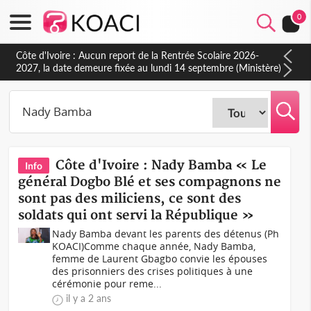
0
Côte d'Ivoire : Indépendance à Blahou, le sous-préfet : « La
fête nous invite à mesurer le chemin parcouru et à renouveler
notre engagement collectif en faveur du développement »
Côte d'Ivoire : Nady Bamba « Le
Info
général Dogbo Blé et ses compagnons ne
sont pas des miliciens, ce sont des
soldats qui ont servi la République »
Nady Bamba devant les parents des détenus (Ph
KOACI)Comme chaque année, Nady Bamba,
femme de Laurent Gbagbo convie les épouses
des prisonniers des crises politiques à une
cérémonie pour reme...
il y a 2 ans