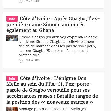
il y a 4 ans
Côte d'Ivoire : Après Gbagbo, l'ex-
Info
première dame Simone annoncée
également au Ghana
Simone Gbagbo (Ph archive)L'ex-première dame
ivoirienne Simone Gbagbo a-t-ellevisiblement
décidé de marcher dans les pas de son époux,
Laurent Gbagbo ?Du moins, c'est ce que le
profane dirai...
il y a 4 ans
Côte d'Ivoire : L'énigme Don
Info
Mello au sein du PPA-CI, l'ex-porte-
parole de Gbagbo verrouillé pour ses
accointances russes ? Bataille rangée de
la position des « nouveaux maîtres »
Montage photo Gbagbo et Don Mello (Ph