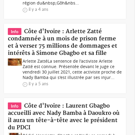
région du&nbsp;Gôh&nbs...
il y a 4 ans
Côte d'Ivoire : Arlette Zatté
Info
condamnée à un mois de prison ferme
et à verser 75 millions de dommages et
intérêts à Simone Gbagbo et sa fille
Arlette ZattéLa sentence de l'activiste Arlette
Zatté est connue. Présentée devant le juge ce
vendredi 30 juillet 2021, cette activiste proche de
Nady Bamba qui s'est illustrée par ses injur...
il y a 5 ans
Côte d'Ivoire : Laurent Gbagbo
Info
accueilli avec Nady Bamba à Daoukro où
il aura un tête-à-tête avec le président
du PDCI