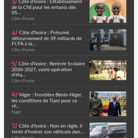
3/
Côte d'Ivoire : L'établissement
de la CNI pour les enfants dès
05...
Côte d'Ivoire
4/
Côte d'Ivoire : Présumé
détournement de 39 milliards de
FCFA à la...
Côte d'Ivoire
5/
Côte d'Ivoire : Rentrée Scolaire
2026-2027, vaste opération
d'éta...
Côte d'Ivoire
6/
Niger : Frontière Bénin-Niger,
les conditions de Tiani pour sa
ré...
Niger
7/
Côte d'Ivoire : Non en règle, il
tente d'insérer son véhicule dan...
Côte d'Ivoire