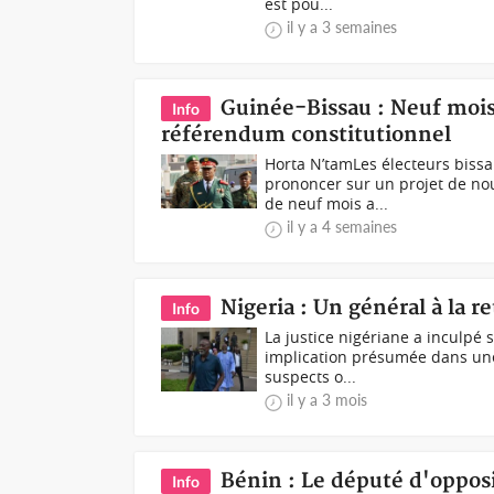
est pou...
il y a 3 semaines
Guinée-Bissau : Neuf mois 
Info
référendum constitutionnel
Horta N’tamLes électeurs biss
prononcer sur un projet de nouv
de neuf mois a...
il y a 4 semaines
Nigeria : Un général à la r
Info
La justice nigériane a inculpé s
implication présumée dans une 
suspects o...
il y a 3 mois
Bénin : Le député d'oppos
Info