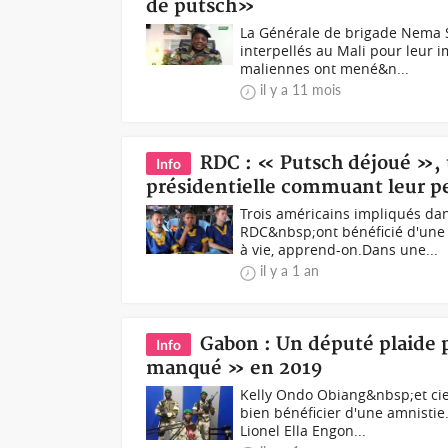
de putsch»
La Générale de brigade Nema S
interpellés au Mali pour leur 
maliennes ont mené&n...
il y a 11 mois
RDC : « Putsch déjoué », 
Info
présidentielle commuant leur p
Trois américains impliqués da
RDC&nbsp;ont bénéficié d'une 
à vie, apprend-on.Dans une...
il y a 1 an
Gabon : Un député plaide 
Info
manqué » en 2019
Kelly Ondo Obiang&nbsp;et ci
bien bénéficier d'une amnistie
Lionel Ella Engon...