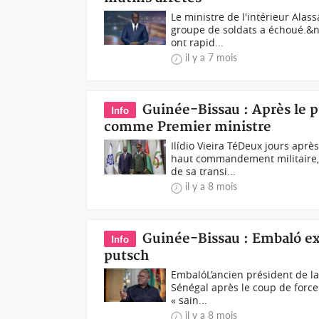
Le ministre de l'intérieur Ala
groupe de soldats a échoué.&n
ont rapid...
il y a 7 mois
Guinée-Bissau : Après le p
Info
comme Premier ministre
Ilídio Vieira TéDeux jours apr
haut commandement militaire, 
de sa transi...
il y a 8 mois
Guinée-Bissau : Embaló exf
Info
putsch
EmbalóL’ancien président de la
Sénégal après le coup de force
« sain...
il y a 8 mois