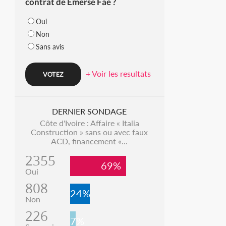
contrat de Emerse Faé ?
Oui
Non
Sans avis
+ Voir les resultats
DERNIER SONDAGE
Côte d'Ivoire : Affaire « Italia
Construction » sans ou avec faux
ACD, financement «...
2355
69%
Oui
808
24%
Non
226
7%