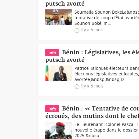
putsch avorté
Soumaila Sounon BokéLa&nbsp;j
tentative de coup d’État avor
Sounon Boké, m...
il y a 6 mois
Bénin : Législatives, les 
Info
putsch avorté
Patrice TalonLes électeurs bén
élections législatives et locale
avortée,&nbsp;&nbsp;D...
il y a 6 mois
Bénin : « Tentative de co
Info
écroués, des mutins dont le chef
Le Lieutenant- colonel Pascal T
nouvelle étape dans le dossier
2025.&nbsp...