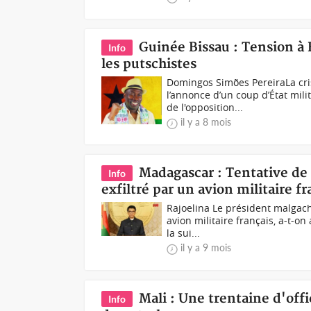
Guinée Bissau : Tension à 
Info
les putschistes
Domingos Simões PereiraLa cris
l’annonce d’un coup d’État mil
de l'opposition...
il y a 8 mois
Madagascar : Tentative de 
Info
exfiltré par un avion militaire fr
Rajoelina Le président malgach
avion militaire français, a-t-o
la sui...
il y a 9 mois
Mali : Une trentaine d'off
Info