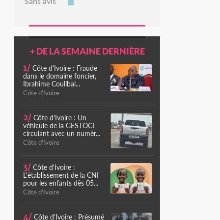
Sans avis
+ DE LA SEMAINE DERNIÈRE
1/
Côte d'Ivoire : Fraude
dans le domaine foncier,
Ibrahime Coulibal...
Côte d'Ivoire
2/
Côte d'Ivoire : Un
véhicule de la GESTOCI
circulant avec un numér...
Côte d'Ivoire
3/
Côte d'Ivoire :
L'établissement de la CNI
pour les enfants dès 05...
Côte d'Ivoire
4/
Côte d'Ivoire : Présumé