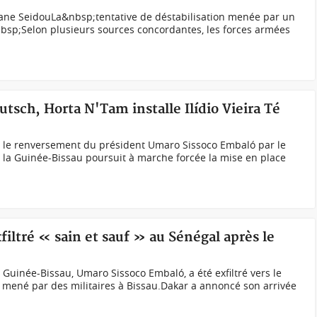
ssane SeidouLa&nbsp;tentative de déstabilisation menée par un
bsp;Selon plusieurs sources concordantes, les forces armées
utsch, Horta N'Tam installe Ilídio Vieira Té
ès le renversement du président Umaro Sissoco Embaló par le
la Guinée-Bissau poursuit à marche forcée la mise en place
iltré « sain et sauf » au Sénégal après le
 Guinée-Bissau, Umaro Sissoco Embaló, a été exfiltré vers le
 mené par des militaires à Bissau.Dakar a annoncé son arrivée