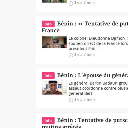
il y a 7 mois
Bénin : « Tentative de pu
Info
France
Le colonel Dieudonné Djimon T
soutien direct de la France lo
président Patr...
il y a 7 mois
Bénin : L'épouse du généra
Info
Le général Bertin BadaUn group
assaut coordonné contre plusie
général Bert...
il y a 7 mois
Bénin : Tentative de putsc
Info
mutins arrêtés