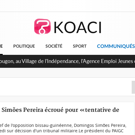
COMMUNIQUÉS
UE
POLITIQUE
SOCIÉTÉ
SPORT
U de Treichville, après la fronde, les agents contractuels obt
 arriérés du SMIG 2023
Simões Pereira écroué pour «tentative de
f de l'opposition bissau-guinéenne, Domingos Simões Pereira,
edi sur décision d'un tribunal militaire.Le président du PAIGC