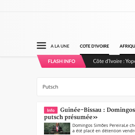
A LA UNE
COTE D'IVOIRE
AFRIQ
Côte d'Ivoire : CH
FLASH INFO
direction sur les
Guinée-Bissau : Domingos 
Info
putsch présumée»
Domingos Simões PereiraLe che
a été placé en détention vendr