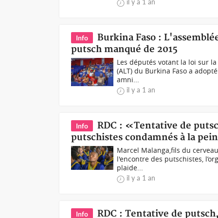
il y a 1 an
Burkina Faso : L'assemblée
Info
putsch manqué de 2015
Les députés votant la loi sur l
(ALT) du Burkina Faso a adopté
amni...
il y a 1 an
RDC : «Tentative de putsc
Info
putschistes condamnés à la pein
Marcel Malanga,fils du cerveau
l'encontre des putschistes, l’o
plaide...
il y a 1 an
RDC : Tentative de putsch,
Info