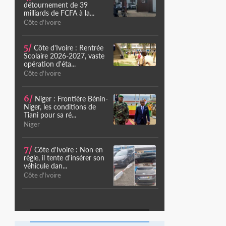
détournement de 39
milliards de FCFA à la...
Côte d'Ivoire
5/
Côte d'Ivoire : Rentrée
Scolaire 2026-2027, vaste
opération d'éta...
Côte d'Ivoire
6/
Niger : Frontière Bénin-
Niger, les conditions de
Tiani pour sa ré...
Niger
7/
Côte d'Ivoire : Non en
règle, il tente d'insérer son
véhicule dan...
Côte d'Ivoire