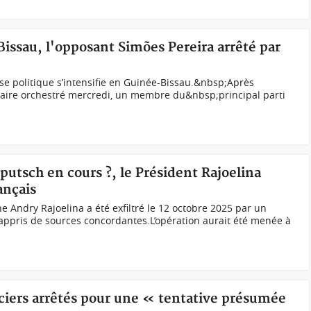
Bissau, l'opposant Simões Pereira arrêté par
e politique s’intensifie en Guinée-Bissau.&nbsp;Après
itaire orchestré mercredi, un membre du&nbsp;principal parti
putsch en cours ?, le Président Rajoelina
ançais
e Andry Rajoelina a été exfiltré le 12 octobre 2025 par un
n appris de sources concordantes.L’opération aurait été menée à
iciers arrêtés pour une « tentative présumée