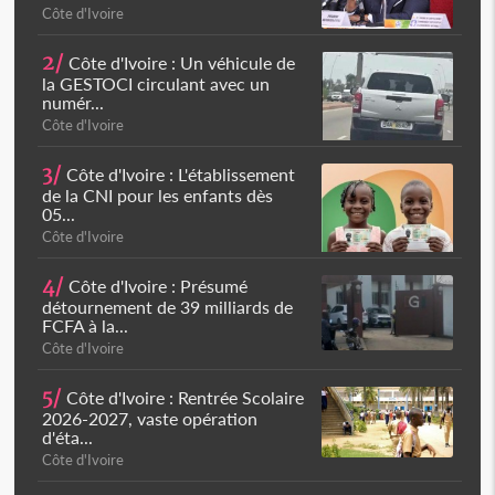
Côte d'Ivoire
2/
Côte d'Ivoire : Un véhicule de
la GESTOCI circulant avec un
numér...
Côte d'Ivoire
3/
Côte d'Ivoire : L'établissement
de la CNI pour les enfants dès
05...
Côte d'Ivoire
4/
Côte d'Ivoire : Présumé
détournement de 39 milliards de
FCFA à la...
Côte d'Ivoire
5/
Côte d'Ivoire : Rentrée Scolaire
2026-2027, vaste opération
d'éta...
Côte d'Ivoire