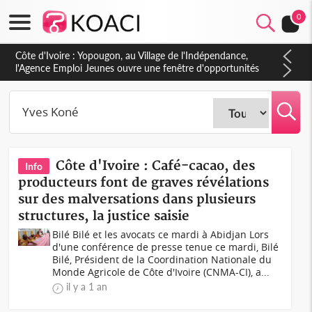
0
Côte d'Ivoire : Yopougon, au Village de l'Indépendance,
l'Agence Emploi Jeunes ouvre une fenêtre d'opportunités
pour la jeunesse ivoirienne
Côte d'Ivoire : Café-cacao, des
Info
producteurs font de graves révélations
sur des malversations dans plusieurs
structures, la justice saisie
Bilé Bilé et les avocats ce mardi à Abidjan Lors
d'une conférence de presse tenue ce mardi, Bilé
Bilé, Président de la Coordination Nationale du
Monde Agricole de Côte d'Ivoire (CNMA-CI), a...
il y a 1 an