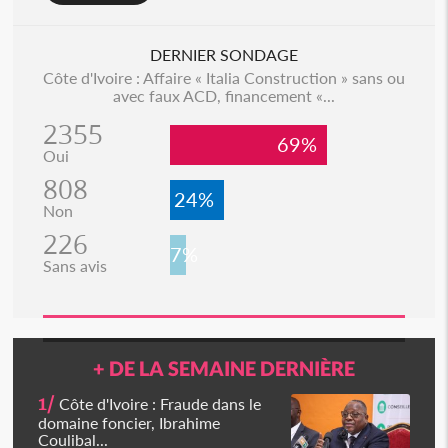
DERNIER SONDAGE
Côte d'Ivoire : Affaire « Italia Construction » sans ou
avec faux ACD, financement «...
2355
69%
Oui
808
24%
Non
226
7%
Sans avis
+ DE LA SEMAINE DERNIÈRE
1/
Côte d'Ivoire : Fraude dans le
domaine foncier, Ibrahime
Coulibal...