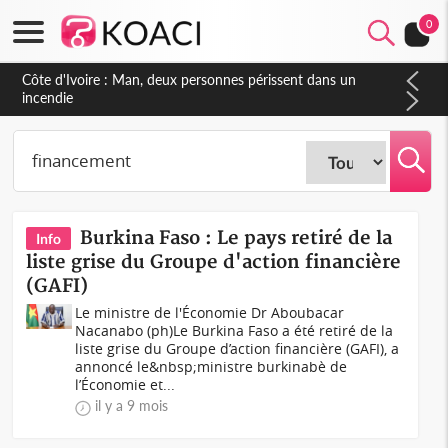
0
Côte d'Ivoire : Séileu, la célébration de la fête nationale
transformée en vaste campagne contre les produits
dépigmentants dangereux
Burkina Faso : Le pays retiré de la
Info
liste grise du Groupe d'action financière
(GAFI)
Le ministre de l'Économie Dr Aboubacar
Nacanabo (ph)Le Burkina Faso a été retiré de la
liste grise du Groupe d’action financière (GAFI), a
annoncé le&nbsp;ministre burkinabè de
l’Économie et...
il y a 9 mois