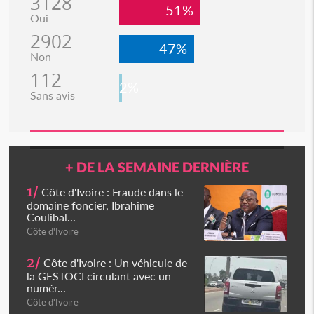
3128
51%
Oui
2902
47%
Non
112
2%
Sans avis
+ DE LA SEMAINE DERNIÈRE
1/
Côte d'Ivoire : Fraude dans le
domaine foncier, Ibrahime
Coulibal...
Côte d'Ivoire
2/
Côte d'Ivoire : Un véhicule de
la GESTOCI circulant avec un
numér...
Côte d'Ivoire