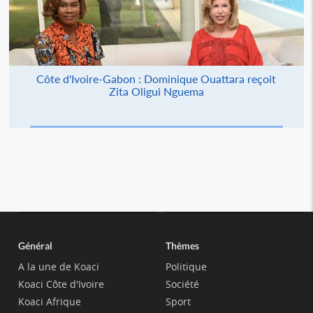
Côte d'Ivoire-Gabon : Dominique Ouattara reçoit
Zita Oligui Nguema
Général
Thèmes
A la une de Koaci
Politique
Koaci Côte d'Ivoire
Société
Koaci Afrique
Sport