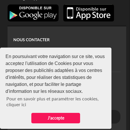
NOUS CONTACTER
contact@koaci.com
koaci@yahoo.fr
En poursuivant votre navigation sur ce site, vous
+225 07 08 85 52 93
acceptez l'utilisation de Cookies pour vous
proposer des publicités adaptées à vos centres
d'intérêts, pour réaliser des statistiques de
NEWSLETTER
navigation, et pour faciliter le partage
Restez connecté via notre newsletter
d'information sur les réseaux sociaux.
S'abonner
Pour en savoir plus et paramétrer les cookies,
Se désabonner
cliquer ici
J'accepte