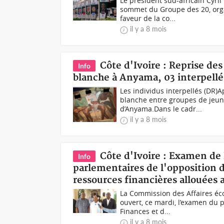
Le président sud-africain Cyri
sommet du Groupe des 20, orga
faveur de la co...
il y a 8 mois
Côte d'Ivoire : Reprise de
Info
blanche à Anyama, 03 interpellé
Les individus interpellés (DR
blanche entre groupes de jeun
d’Anyama.Dans le cadr...
il y a 8 mois
Côte d'Ivoire : Examen de 
Info
parlementaires de l'opposition 
ressources financières allouées 
La Commission des Affaires éco
ouvert, ce mardi, l’examen du 
Finances et d...
il y a 8 mois