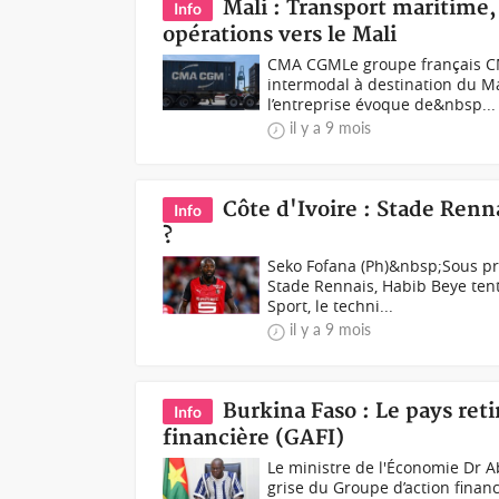
Mali : Transport maritime
Info
opérations vers le Mali
CMA CGMLe groupe français CM
intermodal à destination du 
l’entreprise évoque de&nbsp...
il y a 9 mois
Côte d'Ivoire : Stade Renn
Info
?
Seko Fofana (Ph)&nbsp;Sous pr
Stade Rennais, Habib Beye ten
Sport, le techni...
il y a 9 mois
Burkina Faso : Le pays reti
Info
financière (GAFI)
Le ministre de l'Économie Dr A
grise du Groupe d’action finan