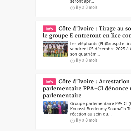
seront apr...
il y a 8 mois
Côte d'Ivoire : Tirage au s
Info
le groupe E entreront en lice co
Les éléphants (Ph)&nbsp;Le tir
vendredi 05 décembre 2025 à Wa
son quatrièm...
il y a 8 mois
Côte d'Ivoire : Arrestati
Info
parlementaire PPA-CI dénonce u
parlementaire
Groupe parlementaire PPA-CI (
Kouassi Bredoumy Soumaïla Tra
réaction au sein du...
il y a 8 mois