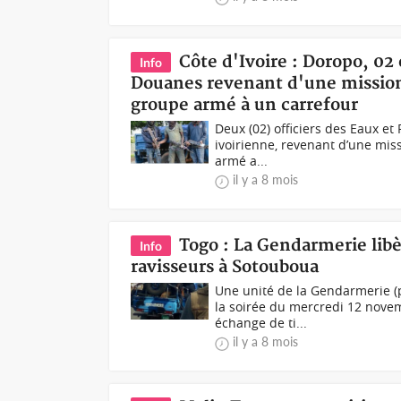
Côte d'Ivoire : Doropo, 02 
Info
Douanes revenant d'une missio
groupe armé à un carrefour
Deux (02) officiers des Eaux et
ivoirienne, revenant d’une mi
armé a...
il y a 8 mois
Togo : La Gendarmerie lib
Info
ravisseurs à Sotouboua
Une unité de la Gendarmerie (p
la soirée du mercredi 12 nove
échange de ti...
il y a 8 mois