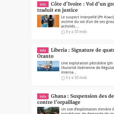
Côte d'Ivoire : Vol d'un g
Info
traduit en justice
Le suspect interpellé (Ph Koa
victime du vol d’un de ses grou
activités....
il y a 10 mois
Liberia : Signature de quat
Info
Oranto
Une exploration pétrolière (ph 
l'Autorité libérienne de Régula
interna...
il y a 10 mois
Ghana : Suspension des de
Info
contre l'orpaillage
Un site d'exploitation minière
procédures de demande de visa 