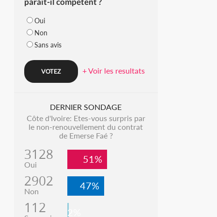
parait-il compétent ?
Oui
Non
Sans avis
+ Voir les resultats
DERNIER SONDAGE
Côte d'Ivoire: Etes-vous surpris par
le non-renouvellement du contrat
de Emerse Faé ?
3128
51%
Oui
2902
47%
Non
112
2%