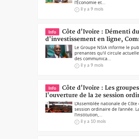
l’Économie et...
il y a 9 mois
Côte d'Ivoire : Démenti d
Info
d'investissement en ligne, Co
Le Groupe NSIA informe le publ
prenantes qu'il circule actuel
des communica...
il y a 9 mois
Côte d'Ivoire : Les group
Info
l'ouverture de la 2e session ord
L’Assemblée nationale de Côte 
session ordinaire de l’année. 
l’institution,...
il y a 10 mois