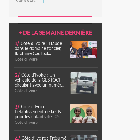
Sans avis
+ DE LA SEMAINE DERNIÈRE
1/
Côte d'Ivoire : Fraude
dans le domaine foncier,
Ibrahime Coulibal...
Côte d'Ivoire
2/
Côte d'Ivoire : Un
véhicule de la GESTOCI
circulant avec un numér...
Côte d'Ivoire
3/
Côte d'Ivoire :
L'établissement de la CNI
pour les enfants dès 05...
Côte d'Ivoire
4/
Côte d'Ivoire : Présumé