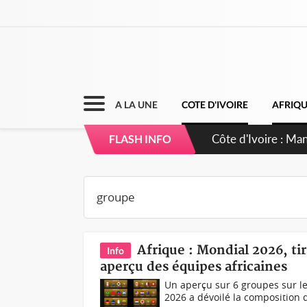
A LA UNE
COTE D'IVOIRE
AFRIQ
Côte d'Ivoire : Sé
FLASH INFO
dépigmentants da
Afrique : Mondial 2026, ti
Info
aperçu des équipes africaines
Un aperçu sur 6 groupes sur le
2026 a dévoilé la composition d