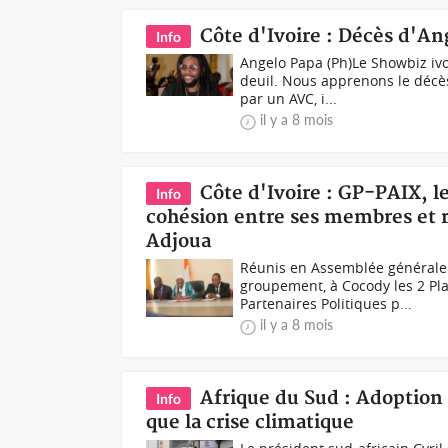
Côte d'Ivoire : Décès d'A
Info
Angelo Papa (Ph)Le Showbiz iv
deuil. Nous apprenons le décè
par un AVC, i...
il y a 8 mois
Côte d'Ivoire : GP-PAIX, l
Info
cohésion entre ses membres et r
Adjoua
Réunis en Assemblée générale 
groupement, à Cocody les 2 Pl
Partenaires Politiques p...
il y a 8 mois
Afrique du Sud : Adoption 
Info
que la crise climatique