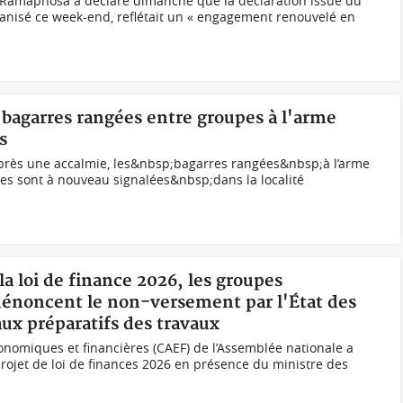
l Ramaphosa a déclaré dimanche que la déclaration issue du
nisé ce week-end, reflétait un « engagement renouvelé en
s bagarres rangées entre groupes à l'arme
s
)Après une accalmie, les&nbsp;bagarres rangées&nbsp;à l’arme
es sont à nouveau signalées&nbsp;dans la localité
la loi de finance 2026, les groupes
dénoncent le non-versement par l'État des
aux préparatifs des travaux
nomiques et financières (CAEF) de l’Assemblée nationale a
projet de loi de finances 2026 en présence du ministre des