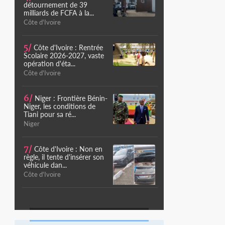
détournement de 39
milliards de FCFA à la...
Côte d'Ivoire
5/
Côte d'Ivoire : Rentrée
Scolaire 2026-2027, vaste
opération d'éta...
Côte d'Ivoire
6/
Niger : Frontière Bénin-
Niger, les conditions de
Tiani pour sa ré...
Niger
7/
Côte d'Ivoire : Non en
règle, il tente d'insérer son
véhicule dan...
Côte d'Ivoire