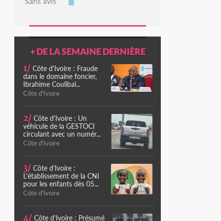
Sans avis
+ DE LA SEMAINE DERNIÈRE
1/
Côte d'Ivoire : Fraude
dans le domaine foncier,
Ibrahime Coulibal...
Côte d'Ivoire
2/
Côte d'Ivoire : Un
véhicule de la GESTOCI
circulant avec un numér...
Côte d'Ivoire
3/
Côte d'Ivoire :
L'établissement de la CNI
pour les enfants dès 05...
Côte d'Ivoire
4/
Côte d'Ivoire : Présumé