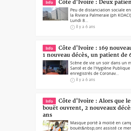
Côte d'Ivoire : Deux patie
Info
Peu de distanciation sociale 
la Riviera Palmeraie (ph KOACI
Lundi 8...
il y a 6 ans
Côte d'Ivoire : 169 nouvea
Info
1 nouveau décès, un patient de 
Scène de vie un soir dans un 
Santé et de l'Hygiène Publiqu
enregistrés de Coronav...
il y a 6 ans
Côte d'Ivoire : Alors que 
Info
bouët ouvrent, 2 nouveaux décès
ans
Masque porté à moitié en campa
bouët&nbsp;ont assisté ce merc