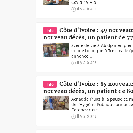
Covid-19.Alo...
il y a 6 ans
Côte d'Ivoire : 49 nouveau
Info
nouveau décès, un patient de 7
Scène de vie à Abidjan en plei
et une boutique à Treichville (
annonce...
il y a 6 ans
Côte d'Ivoire : 85 nouveau
Info
nouveau décès, un patient de 8
Achat de fruits à la pause ce m
de l'Hygiène Publique annonce
Coronavirus s...
il y a 6 ans