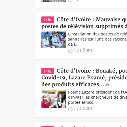
Côte d'Ivoire : Mauvaise qu
Info
postes de télévision supprimés d
L’installation des postes de té
sanitaires est l’une des raiso
de l...
il y a 5 ans
Côte d'Ivoire : Bouaké, pou
Info
Covid-19, Lazare Poamé, préside
des produits efficaces...»
Poamé Lazare président de l'
d’inviter les chercheurs de diver
portée éthico...
il y a 5 ans