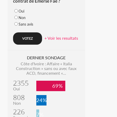
contrat de Emerse Faé ?
Oui
Non
Sans avis
+ Voir les resultats
DERNIER SONDAGE
Côte d'Ivoire : Affaire « Italia
Construction » sans ou avec faux
ACD, financement «...
2355
69%
Oui
808
24%
Non
226
7%