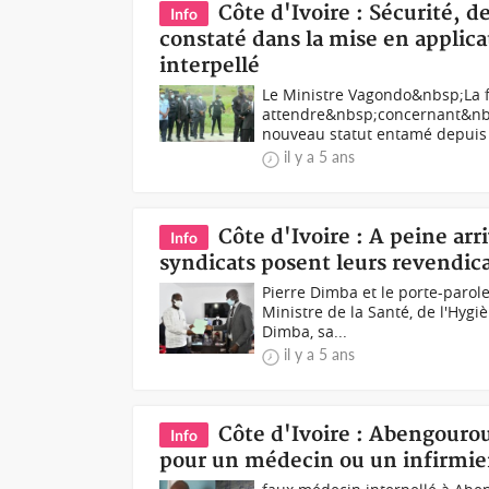
Côte d'Ivoire : Sécurité, d
Info
constaté dans la mise en applic
interpellé
Le Ministre Vagondo&nbsp;La f
attendre&nbsp;concernant&nbsp
nouveau statut entamé depuis 20
il y a 5 ans
Côte d'Ivoire : A peine arri
Info
syndicats posent leurs revendic
Pierre Dimba et le porte-paro
Ministre de la Santé, de l'Hygi
Dimba, sa...
il y a 5 ans
Côte d'Ivoire : Abengourou,
Info
pour un médecin ou un infirmier 