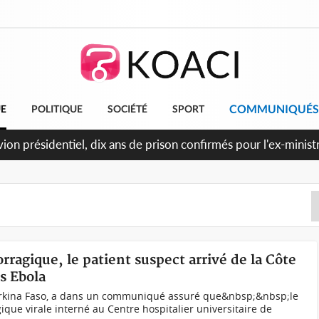
COMMUNIQUÉS
UE
POLITIQUE
SOCIÉTÉ
SPORT
et le Cameroun principaux acheteurs des produits de la raffiner
rragique, le patient suspect arrivé de la Côte
us Ebola
Burkina Faso, a dans un communiqué assuré que&nbsp;&nbsp;le
que virale interné au Centre hospitalier universitaire de