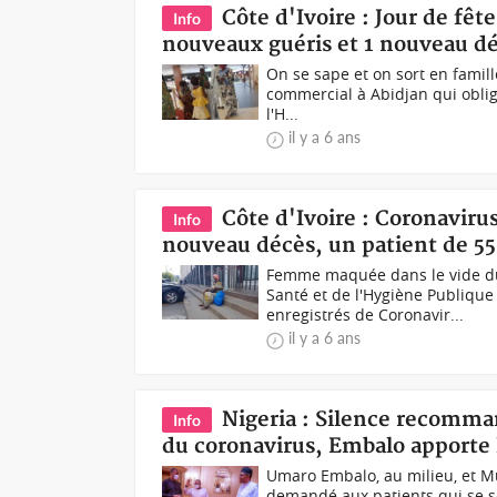
Côte d'Ivoire : Jour de fêt
Info
nouveaux guéris et 1 nouveau dé
On se sape et on sort en famill
commercial à Abidjan qui obli
l'H...
il y a 6 ans
Côte d'Ivoire : Coronaviru
Info
nouveau décès, un patient de 55
Femme maquée dans le vide du 
Santé et de l'Hygiène Publiqu
enregistrés de Coronavir...
il y a 6 ans
Nigeria : Silence recomma
Info
du coronavirus, Embalo apporte
Umaro Embalo, au milieu, et 
demandé aux patients qui se s