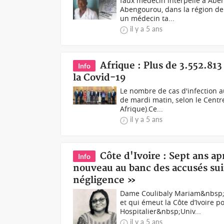
faux médecin interpellé à Aben
Abengourou, dans la région de l
un médecin ta...
il y a 5 ans
Afrique : Plus de 3.552.813
Info
la Covid-19
Le nombre de cas d'infection a
de mardi matin, selon le Centr
Afrique).Ce...
il y a 5 ans
Côte d'Ivoire : Sept ans a
Info
nouveau au banc des accusés sui
négligence »
Dame Coulibaly Mariam&nbsp;Se
et qui émeut la Côte d’Ivoire
Hospitalier&nbsp;Univ...
il y a 5 ans