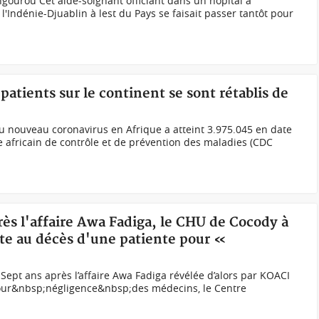
gourou Cet aide-soignant officiant dans un hôpital à
'Indénie-Djuablin à lest du Pays se faisait passer tantôt pour
 patients sur le continent se sont rétablis de
u nouveau coronavirus en Afrique a atteint 3.975.045 en date
e africain de contrôle et de prévention des maladies (CDC
près l'affaire Awa Fadiga, le CHU de Cocody à
te au décès d'une patiente pour «
pt ans après l’affaire Awa Fadiga révélée d’alors par KOACI
 pour&nbsp;négligence&nbsp;des médecins, le Centre