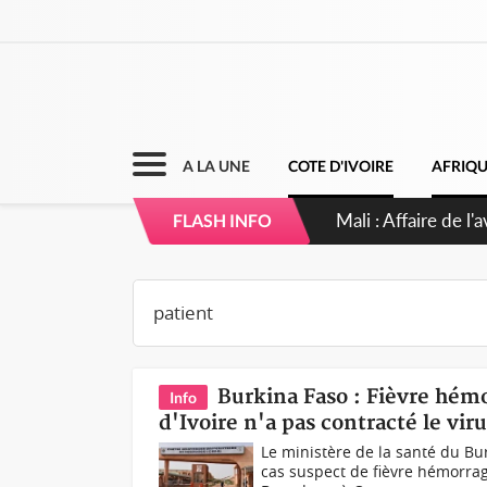
A LA UNE
COTE D'IVOIRE
AFRIQ
Nigeria : Le Togo 
FLASH INFO
Burkina Faso : Fièvre hémo
Info
d'Ivoire n'a pas contracté le vir
Le ministère de la santé du 
cas suspect de fièvre hémorragi