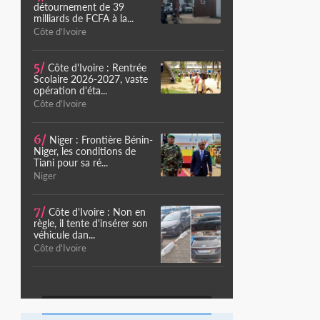
détournement de 39
milliards de FCFA à la...
Côte d'Ivoire
5/
Côte d'Ivoire : Rentrée
Scolaire 2026-2027, vaste
opération d'éta...
Côte d'Ivoire
6/
Niger : Frontière Bénin-
Niger, les conditions de
Tiani pour sa ré...
Niger
7/
Côte d'Ivoire : Non en
règle, il tente d'insérer son
véhicule dan...
Côte d'Ivoire