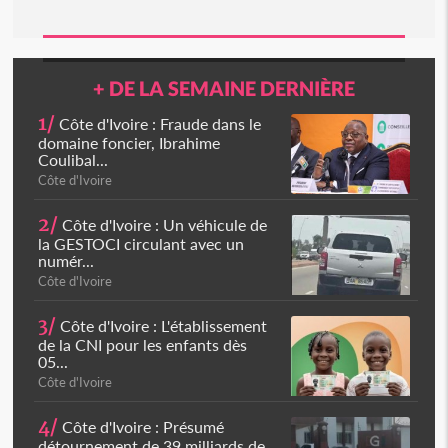
+ DE LA SEMAINE DERNIÈRE
1/
Côte d'Ivoire : Fraude dans le
domaine foncier, Ibrahime
Coulibal...
Côte d'Ivoire
2/
Côte d'Ivoire : Un véhicule de
la GESTOCI circulant avec un
numér...
Côte d'Ivoire
3/
Côte d'Ivoire : L'établissement
de la CNI pour les enfants dès
05...
Côte d'Ivoire
4/
Côte d'Ivoire : Présumé
détournement de 39 milliards de