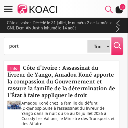
0
Côte d'Ivoire : Décédé le 31 juillet, le numéro 2 de l'armée le
GNL Dem Aly Justin inhumé le 14 août
Côte d'Ivoire : Assassinat du
Info
livreur de Yango, Amadou Koné apporte
la compassion du Gouvernement et
rassure la famille de la détermination de
l'État à faire appliquer le droit
Amadou Koné chez la famille du défunt
(DR)&nbsp;Suite à l’assassinat du livreur de
Yango dans la nuit du 05 au 06 juillet 2026 à
Cocody Les Vallons, le Ministre des Transports et
des Affaire...