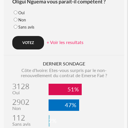
Oligui Nguema vous parait-il compétent ?
Oui
Non
Sans avis
+ Voir les resultats
DERNIER SONDAGE
Côte d'Ivoire: Etes-vous surpris par le non-
renouvellement du contrat de Emerse Faé ?
3128
51%
Oui
2902
47%
Non
112
2%
Sans avis