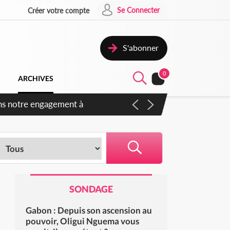
Se Connecter
Créer votre compte
S'abonner
0
ARCHIVES
s des amendements, un exclu
SONDAGE
Gabon : Depuis son ascension au
pouvoir, Oligui Nguema vous