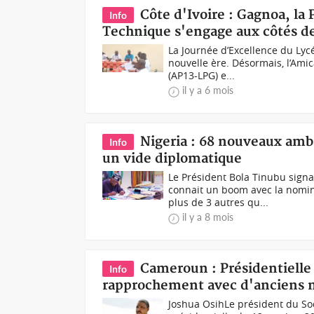
Côte d'Ivoire : Gagnoa, la
Info
Technique s'engage aux côtés de
La Journée d’Excellence du Lyc
nouvelle ère. Désormais, l’Ami
(AP13-LPG) e...
il y a 6 mois
Nigeria : 68 nouveaux amb
Info
un vide diplomatique
Le Président Bola Tinubu sign
connait un boom avec la nomin
plus de 3 autres qu...
il y a 8 mois
Cameroun : Présidentielle 
Info
rapprochement avec d'anciens
Joshua OsihLe président du Soci