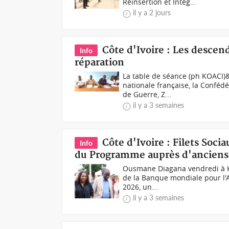
Réinsertion et Intég...
il y a 2 jours
Côte d'Ivoire : Les descenda
Info
réparation
La table de séance (ph KOACI)&n
nationale française, la Conféd
de Guerre, Z...
il y a 3 semaines
Côte d'Ivoire : Filets Soci
Info
du Programme auprès d'anciens 
Ousmane Diagana vendredi à K
de la Banque mondiale pour l'Af
2026, un...
il y a 3 semaines