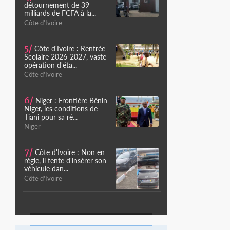
détournement de 39
milliards de FCFA à la...
Côte d'Ivoire
5/
Côte d'Ivoire : Rentrée
Scolaire 2026-2027, vaste
opération d'éta...
Côte d'Ivoire
6/
Niger : Frontière Bénin-
Niger, les conditions de
Tiani pour sa ré...
Niger
7/
Côte d'Ivoire : Non en
règle, il tente d'insérer son
véhicule dan...
Côte d'Ivoire