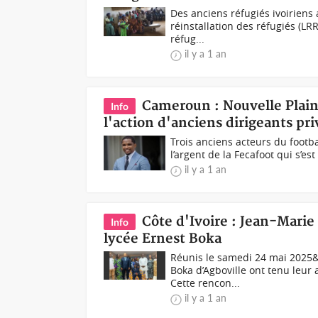
Des anciens réfugiés ivoiriens
réinstallation des réfugiés (L
réfug...
il y a 1 an
Cameroun : Nouvelle Plain
Info
l'action d'anciens dirigeants pri
Trois anciens acteurs du footba
l’argent de la Fecafoot qui s’es
il y a 1 an
Côte d'Ivoire : Jean-Marie
Info
lycée Ernest Boka
Réunis le samedi 24 mai 2025&
Boka d’Agboville ont tenu leur
Cette rencon...
il y a 1 an