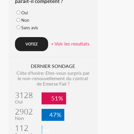
parait-il compétent ?
Oui
Non
Sans avis
+ Voir les resultats
DERNIER SONDAGE
Côte d'Ivoire: Etes-vous surpris par
le non-renouvellement du contrat
de Emerse Faé ?
3128
51%
Oui
2902
47%
Non
112
2%