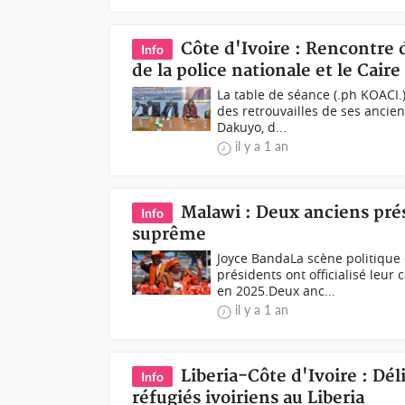
Côte d'Ivoire : Rencontre 
Info
de la police nationale et le Cair
La table de séance (.ph KOACI
des retrouvailles de ses ancien
Dakuyo, d...
il y a 1 an
Malawi : Deux anciens pré
Info
suprême
Joyce BandaLa scène politique
présidents ont officialisé leur
en 2025.Deux anc...
il y a 1 an
Liberia-Côte d'Ivoire : Dé
Info
réfugiés ivoiriens au Liberia