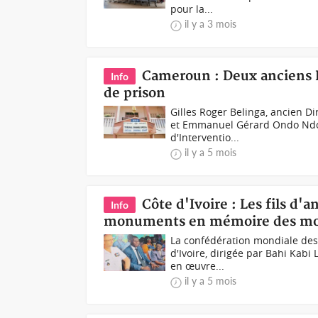
pour la...
il y a 3 mois
Cameroun : Deux anciens DG
Info
de prison
Gilles Roger Belinga, ancien D
et Emmanuel Gérard Ondo Ndon
d'Interventio...
il y a 5 mois
Côte d'Ivoire : Les fils d
Info
monuments en mémoire des mo
La confédération mondiale des 
d'Ivoire, dirigée par Bahi Kabi 
en œuvre...
il y a 5 mois