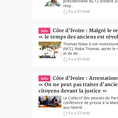
présidentielle du 12 octobre 20
resp...
il y a 10 mois
Côte d'Ivoire : Malgré le 
Info
« le temps des anciens est révo
Thomas Noba à son investiture
(NCC), Noba Thomas, après le r
et de dé...
il y a 10 mois
Côte d'Ivoire : Arrestation
Info
« On ne peut pas traiter d'anc
citoyens devant la justice »
Le Collectif des avocats du Part
conférence de presse à la Mais
aux liberté...
il y a 11 mois