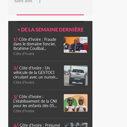
Sans avis
+ DE LA SEMAINE DERNIÈRE
1/
Côte d'Ivoire : Fraude
dans le domaine foncier,
Ibrahime Coulibal...
Côte d'Ivoire
2/
Côte d'Ivoire : Un
véhicule de la GESTOCI
circulant avec un numér...
Côte d'Ivoire
3/
Côte d'Ivoire :
L'établissement de la CNI
pour les enfants dès 05...
Côte d'Ivoire
4/
Côte d'Ivoire : Présumé