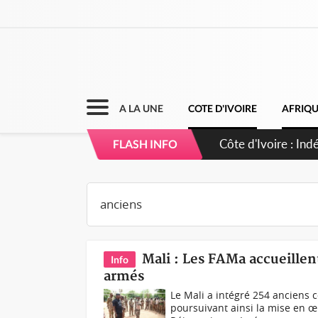
A LA UNE
COTE D'IVOIRE
AFRIQ
Sierra Leone : Un
FLASH INFO
d'avance
Mali : Les FAMa accueillen
Info
armés
Le Mali a intégré 254 anciens
poursuivant ainsi la mise en