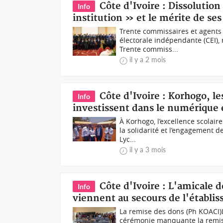
Côte d'Ivoire : Dissolution
Info
institution » et le mérite de se
Trente commissaires et agents
électorale indépendante (CEI)
Trente commiss...
il y a 2 mois
Côte d'Ivoire : Korhogo, 
Info
investissent dans le numérique e
À Korhogo, l’excellence scolai
la solidarité et l’engagement d
Lyc...
il y a 3 mois
Côte d'Ivoire : L'amicale 
Info
viennent au secours de l'établi
La remise des dons (Ph KOACI)L
cérémonie manquante la remise