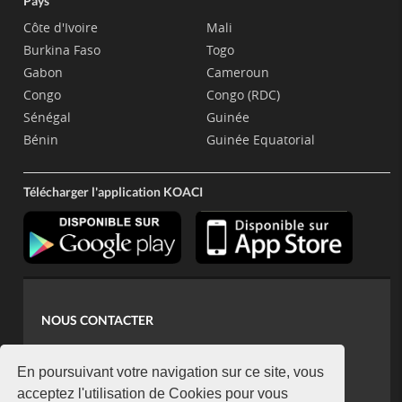
Pays
Côte d'Ivoire
Mali
Burkina Faso
Togo
Gabon
Cameroun
Congo
Congo (RDC)
Sénégal
Guinée
Bénin
Guinée Equatorial
Télécharger l'application KOACI
NOUS CONTACTER
contact@koaci.com
koaci@yahoo.fr
En poursuivant votre navigation sur ce site, vous
+225 07 08 85 52 93
acceptez l'utilisation de Cookies pour vous