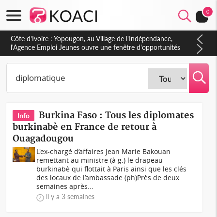
0
Côte d'Ivoire : Yopougon, au Village de l'Indépendance,
l'Agence Emploi Jeunes ouvre une fenêtre d'opportunités
pour la jeunesse ivoirienne
Burkina Faso : Tous les diplomates
Info
burkinabè en France de retour à
Ouagadougou
L'ex-chargé d’affaires Jean Marie Bakouan
remettant au ministre (à g.) le drapeau
burkinabè qui flottait à Paris ainsi que les clés
des locaux de l’ambassade (ph)Près de deux
semaines après...
il y a 3 semaines