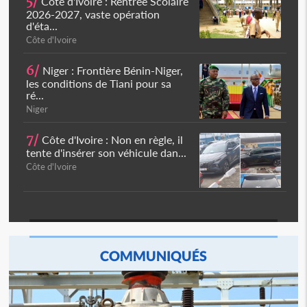
5/
Côte d'Ivoire : Rentrée Scolaire
2026-2027, vaste opération
d'éta...
Côte d'Ivoire
6/
Niger : Frontière Bénin-Niger,
les conditions de Tiani pour sa
ré...
Niger
7/
Côte d'Ivoire : Non en règle, il
tente d'insérer son véhicule dan...
Côte d'Ivoire
COMMUNIQUÉS