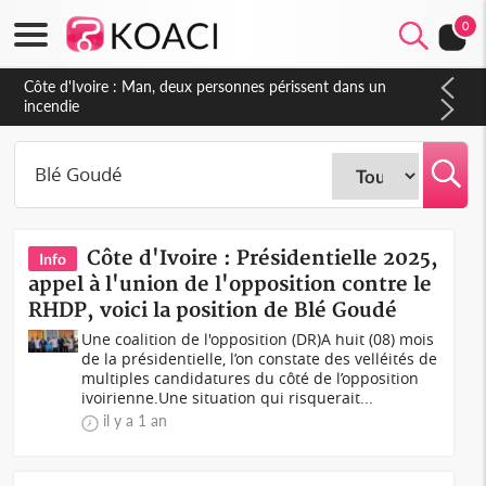
0
Côte d'Ivoire : Séileu, la célébration de la fête nationale
transformée en vaste campagne contre les produits
dépigmentants dangereux
Côte d'Ivoire : Présidentielle 2025,
Info
appel à l'union de l'opposition contre le
RHDP, voici la position de Blé Goudé
Une coalition de l'opposition (DR)A huit (08) mois
de la présidentielle, l’on constate des velléités de
multiples candidatures du côté de l’opposition
ivoirienne.Une situation qui risquerait...
il y a 1 an