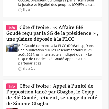
Goudé, président du Congrès panafricain pour
la justice et l’égalité des peuples (COJEP), a ex...
il y a 1 an
Côte d'Ivoire : « Affaire Blé
Info
Goudé reçu par la SG de la présidence »,
une plainte déposée à la PLCC
Blé Goudé ce mardi à la PLCC (DR)&nbsp;Dans
une publication sur les réseaux sociaux le 24
août 2024, un internaute a indiqué que : « Le
COJEP de Charles Blé Goudé appelle à un
partenariat ga...
il y a 1 an
Côte d'Ivoire : Appel à l'unité de
Info
l'opposition lancé par Gbagbo, le Cojep
de Blé Goudé, réticent, se range du côté
de Simone Gbagbo