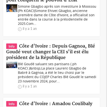
pour conquérir le pouvoir d'État
Simone Gbagbo après son investiture à Moossou
(Ph KOACI)Simone Ehivet Gbagbo, ancienne
première dame de Côte d’Ivoire, a officialisé son
entrée dans la course à la présidentielle de
2025.Com...
il y a 1 an
Côte d'Ivoire : Depuis Gagnoa, Blé
Info
Goudé veut changer la CEI s'il est élu
président de la République
Blé Goudé saluant ses partisans (.ph
KOACI.)&nbsp;La place Laurent Gbagbo de
Babré à Gagnoa, a été le lieu choisi par le
président du COJEP Charles Blé Goudé le samedi
23 novembre 2024, pour...
il y a 1 an
Côte d'Ivoire : Amadou Coulibaly
Info