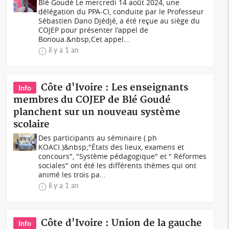
Blé Goudé Le mercredi 14 août 2024, une
délégation du PPA-CI, conduite par le Professeur
Sébastien Dano Djédjé, a été reçue au siège du
COJEP pour présenter l'appel de
Bonoua.&nbsp;Cet appel...
il y a 1 an
Côte d'Ivoire : Les enseignants
Info
membres du COJEP de Blé Goudé
planchent sur un nouveau système
scolaire
Des participants au séminaire (.ph
KOACI.)&nbsp;"États des lieux, examens et
concours", "Système pédagogique" et " Réformes
sociales" ont été les différents thèmes qui ont
animé les trois pa...
il y a 1 an
Côte d'Ivoire : Union de la gauche
Info