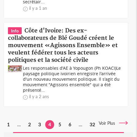
secrétair...
il y a 1 an
Côte d'Ivoire: Des ex-
Info
collaborateurs de Blé Goudé créent le
mouvement «Agissons Ensemble» et
veulent fédérer tous les acteurs
politiques et la société civile
Les responsables d'AE à Yopougon (Ph KOACI)Le
paysage politique ivoirien enregistre l'arrivée
d'un nouveau mouvement politique. Il s'agit du
mouvement "Agissons ensemble" qui a été
présenté...
il y a 2 ans
Voir Plus
1
...
2
3
4
5
6
...
32