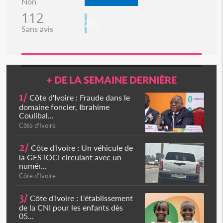
Non
112
2%
Sans avis
+ DE LA SEMAINE DERNIÈRE
1/
Côte d'Ivoire : Fraude dans le
domaine foncier, Ibrahime
Coulibal...
Côte d'Ivoire
2/
Côte d'Ivoire : Un véhicule de
la GESTOCI circulant avec un
numér...
Côte d'Ivoire
3/
Côte d'Ivoire : L'établissement
de la CNI pour les enfants dès
05...