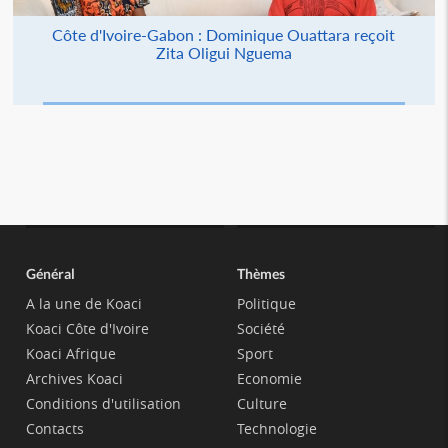
Côte d'Ivoire-Gabon : Dominique Ouattara reçoit
Zita Oligui Nguema
Général
Thèmes
A la une de Koaci
Politique
Koaci Côte d'Ivoire
Société
Koaci Afrique
Sport
Archives Koaci
Economie
Conditions d'utilisation
Culture
Contacts
Technologie