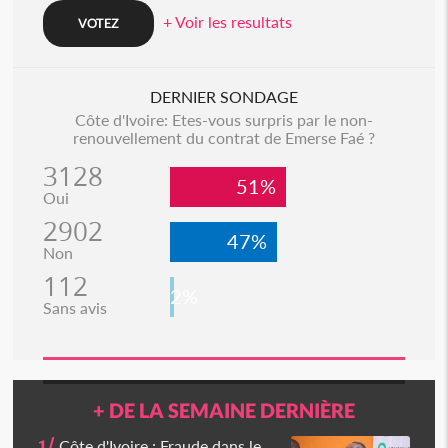
+ Voir les resultats
DERNIER SONDAGE
Côte d'Ivoire: Etes-vous surpris par le non-
renouvellement du contrat de Emerse Faé ?
3128
51%
Oui
2902
47%
Non
112
2%
Sans avis
+ DE LA SEMAINE DERNIÈRE
1/
Côte d'Ivoire : Fraude dans le