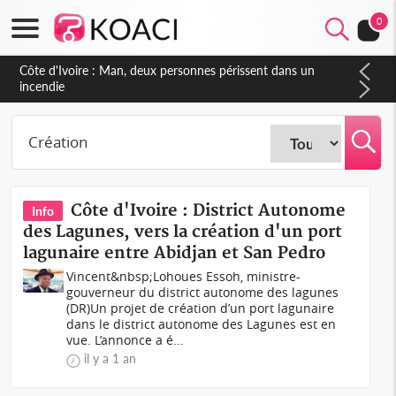
0
Côte d'Ivoire : Séileu, la célébration de la fête nationale
transformée en vaste campagne contre les produits
dépigmentants dangereux
Côte d'Ivoire : District Autonome
Info
des Lagunes, vers la création d'un port
lagunaire entre Abidjan et San Pedro
Vincent&nbsp;Lohoues Essoh, ministre-
gouverneur du district autonome des lagunes
(DR)Un projet de création d’un port lagunaire
dans le district autonome des Lagunes est en
vue. L’annonce a é...
il y a 1 an