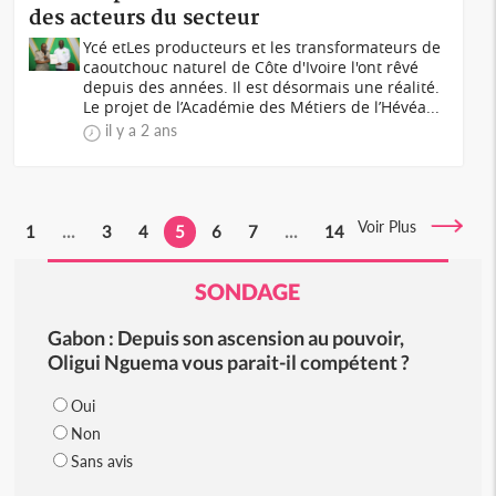
des acteurs du secteur
Ycé etLes producteurs et les transformateurs de
caoutchouc naturel de Côte d'Ivoire l'ont rêvé
depuis des années. Il est désormais une réalité.
Le projet de l’Académie des Métiers de l’Hévéa...
il y a 2 ans
Voir Plus
1
...
3
4
5
6
7
...
14
SONDAGE
Gabon : Depuis son ascension au pouvoir,
Oligui Nguema vous parait-il compétent ?
Oui
Non
Sans avis