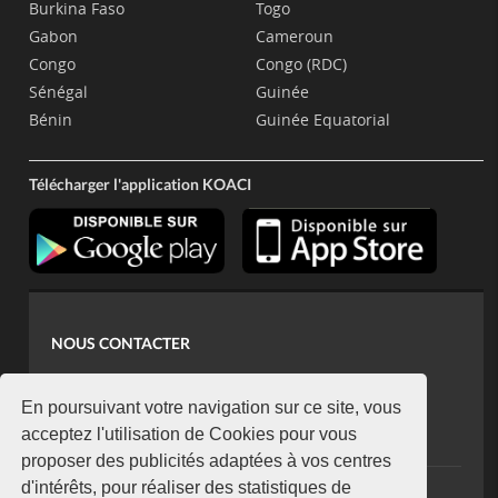
Burkina Faso
Togo
Gabon
Cameroun
Congo
Congo (RDC)
Sénégal
Guinée
Bénin
Guinée Equatorial
Télécharger l'application KOACI
NOUS CONTACTER
contact@koaci.com
koaci@yahoo.fr
En poursuivant votre navigation sur ce site, vous
+225 07 08 85 52 93
acceptez l'utilisation de Cookies pour vous
proposer des publicités adaptées à vos centres
d'intérêts, pour réaliser des statistiques de