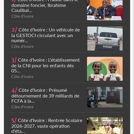
domaine foncier, Ibrahime
Coulibal...
Côte d'Ivoire
2/
Côte d'Ivoire : Un véhicule de
la GESTOCI circulant avec un
numér...
Côte d'Ivoire
3/
Côte d'Ivoire : L'établissement
de la CNI pour les enfants dès
05...
Côte d'Ivoire
4/
Côte d'Ivoire : Présumé
détournement de 39 milliards de
FCFA à la...
Côte d'Ivoire
5/
Côte d'Ivoire : Rentrée Scolaire
2026-2027, vaste opération
d'éta...