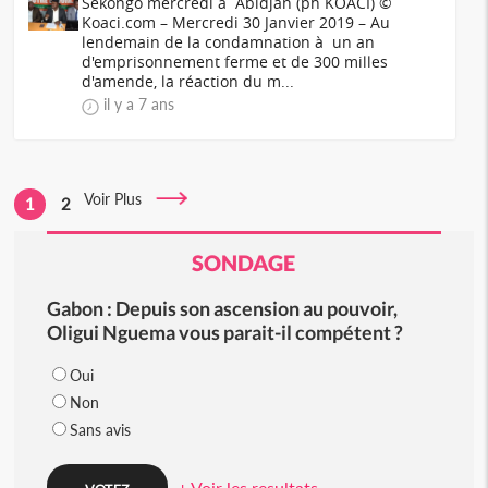
Sékongo mercredi à Abidjan (ph KOACI) ©
Koaci.com – Mercredi 30 Janvier 2019 – Au
lendemain de la condamnation à un an
d'emprisonnement ferme et de 300 milles
d'amende, la réaction du m...
il y a 7 ans
Voir Plus
1
2
SONDAGE
Gabon : Depuis son ascension au pouvoir,
Oligui Nguema vous parait-il compétent ?
Oui
Non
Sans avis
+ Voir les resultats