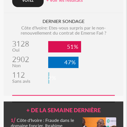
DERNIER SONDAGE
Côte d'Ivoire: Etes-vous surpris par le non-
renouvellement du contrat de Emerse Faé ?
3128
51%
Oui
2902
47%
Non
112
2%
Sans avis
+ DE LA SEMAINE DERNIÈRE
1/
Côte d'Ivoire : Fraude dans le
domaine foncier, Ibrahime