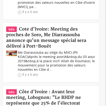
promotion des valeurs nouvelles en Côte d’ivoire
(MVCI), pa...
il y a 6 ans
Cote d'Ivoire: Meeting des
Info
proches de Soro, Me Diarrassouba
annonce qu'un message spécial sera
délivré à Port-Bouët
Me Diarassouba au siège du MVCI (Ph
KOACI)Après le meeting avorté&nbsp;du 03 aout
2019&nbsp;à la place inch’ Allah de Koumassi, le
mouvement pour la promotion des valeurs
nouvelles en Côte d...
il y a 6 ans
Côte d'Ivoire : Avant leur
Info
meeting, Lobognon: "Le RHDP ne
représente que 25% de l'électorat