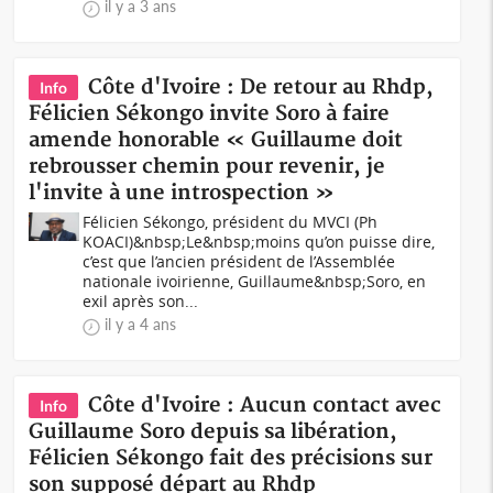
il y a 3 ans
Côte d'Ivoire : De retour au Rhdp,
Info
Félicien Sékongo invite Soro à faire
amende honorable « Guillaume doit
rebrousser chemin pour revenir, je
l'invite à une introspection »
Félicien Sékongo, président du MVCI (Ph
KOACI)&nbsp;Le&nbsp;moins qu’on puisse dire,
c’est que l’ancien président de l’Assemblée
nationale ivoirienne, Guillaume&nbsp;Soro, en
exil après son...
il y a 4 ans
Côte d'Ivoire : Aucun contact avec
Info
Guillaume Soro depuis sa libération,
Félicien Sékongo fait des précisions sur
son supposé départ au Rhdp