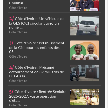
Coulibal...
Côte d'Ivoire
2/
Côte d'Ivoire : Un véhicule de
la GESTOCI circulant avec un
numér...
Côte d'Ivoire
3/
Côte d'Ivoire : L'établissement
de la CNI pour les enfants dès
05...
Côte d'Ivoire
4/
Côte d'Ivoire : Présumé
détournement de 39 milliards de
FCFA à la...
Côte d'Ivoire
5/
Côte d'Ivoire : Rentrée Scolaire
2026-2027, vaste opération
d'éta...
Côte d'Ivoire