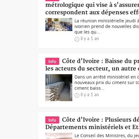
métrologique qui vise à s'assure
correspondent aux dépenses eff
La réunion ministérielle jeud
ivoirien prend de nouvelles dis
que les qu...
il y a 1 an
Côte d'Ivoire : Baisse du 
Info
les acteurs du secteur, un autre
Dans un arrêté ministériel en 
nouveaux prix du ciment sur tout
ciment baiss...
il y a 1 an
Côte d'Ivoire : Plusieurs 
Info
Départements ministériels et Et
Le Conseil des Ministres, du j