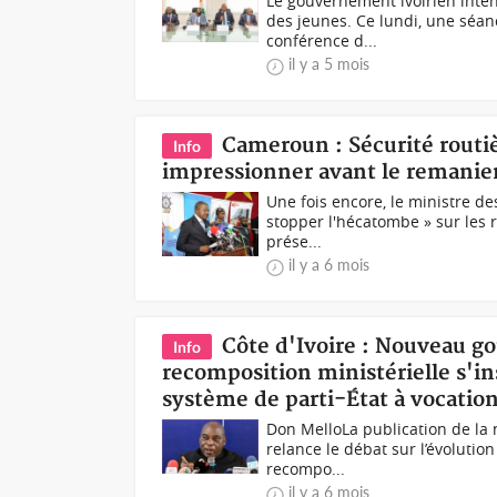
Le gouvernement ivoirien intens
des jeunes. Ce lundi, une séanc
conférence d...
il y a 5 mois
Cameroun : Sécurité routiè
Info
impressionner avant le remanie
Une fois encore, le ministre d
stopper l'hécatombe » sur les 
prése...
il y a 6 mois
Côte d'Ivoire : Nouveau g
Info
recomposition ministérielle s'i
système de parti-État à vocati
Don MelloLa publication de la 
relance le débat sur l’évolutio
recompo...
il y a 6 mois