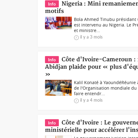
Nigeria : Mini remaniemen
Info
motifs
Bola Ahmed Tinubu présidant u
est intervenu au Nigeria. Le P
et ministre...
il y a 3 mois
Côte d'Ivoire-Cameroun : 
Info
Abidjan plaide pour « plus d'éq
»
Kalil Konaté à YaoundéRéunie 
de l'Organisation mondiale du
faire entendr...
il y a 4 mois
Côte d'Ivoire : Le gouvern
Info
ministérielle pour accélérer l'in