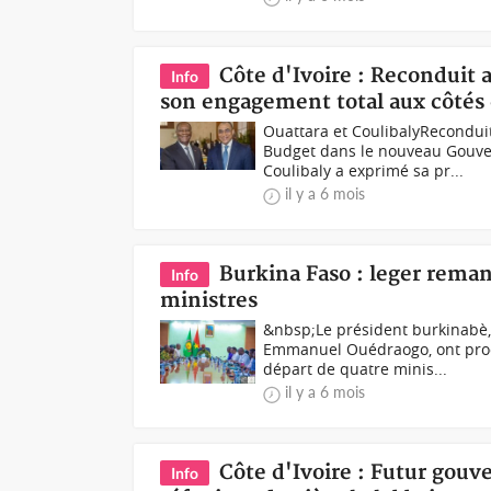
Côte d'Ivoire : Reconduit
Info
son engagement total aux côtés 
Ouattara et CoulibalyReconduit
Budget dans le nouveau Gouve
Coulibaly a exprimé sa pr...
il y a 6 mois
Burkina Faso : leger reman
Info
ministres
&nbsp;Le président burkinabè, 
Emmanuel Ouédraogo, ont proc
départ de quatre minis...
il y a 6 mois
Côte d'Ivoire : Futur gou
Info