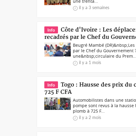
une trenta...
il y a 3 semaines
Côte d'Ivoire : Les déplac
Info
recadrés par le Chef du Gouver
Beugré Mambé (DR)&nbsp;Les d
par le Chef du Gouvernement ?
une&nbsp;circulaire du Prem..
il y a 1 mois
Togo : Hausse des prix du c
Info
725 F CFA
Automobilistes dans une station
pompe sont revus à la hausse f
plomb à 725 F...
il y a 2 mois