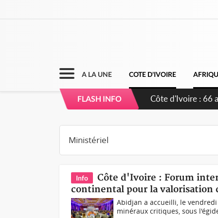
A LA UNE
COTE D'IVOIRE
AFRIQ
Côte d'Ivoire-Bur
FLASH INFO
l'amélioration con
Côte d'Ivoire : Forum inte
Info
continental pour la valorisation
Abidjan a accueilli, le vendred
minéraux critiques, sous l'égi