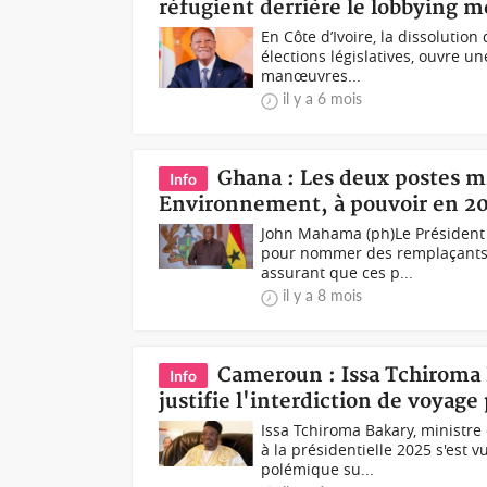
réfugient derrière le lobbying m
En Côte d’Ivoire, la dissolutio
élections législatives, ouvre u
manœuvres...
il y a 6 mois
Ghana : Les deux postes mi
Info
Environnement, à pouvoir en 2
John Mahama (ph)Le Président 
pour nommer des remplaçants a
assurant que ces p...
il y a 8 mois
Cameroun : Issa Tchiroma 
Info
justifie l'interdiction de voyage
Issa Tchiroma Bakary, ministre
à la présidentielle 2025 s'est
polémique su...