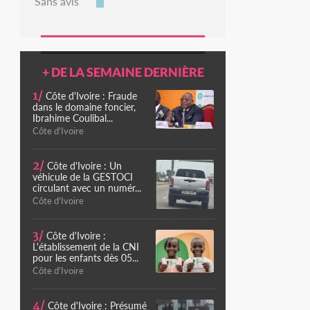
Sans avis
+ DE LA SEMAINE DERNIÈRE
1/
Côte d'Ivoire : Fraude
dans le domaine foncier,
Ibrahime Coulibal...
Côte d'Ivoire
2/
Côte d'Ivoire : Un
véhicule de la GESTOCI
circulant avec un numér...
Côte d'Ivoire
3/
Côte d'Ivoire :
L'établissement de la CNI
pour les enfants dès 05...
Côte d'Ivoire
4/
Côte d'Ivoire : Présumé