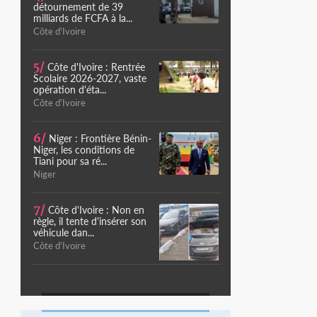
détournement de 39
milliards de FCFA à la...
Côte d'Ivoire
5/
Côte d'Ivoire : Rentrée
Scolaire 2026-2027, vaste
opération d'éta...
Côte d'Ivoire
6/
Niger : Frontière Bénin-
Niger, les conditions de
Tiani pour sa ré...
Niger
7/
Côte d'Ivoire : Non en
règle, il tente d'insérer son
véhicule dan...
Côte d'Ivoire