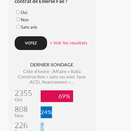
contrat de Emerse Faé ?
Oui
Non
Sans avis
+ Voir les resultats
DERNIER SONDAGE
Côte d'Ivoire : Affaire « Italia
Construction » sans ou avec faux
ACD, financement «...
2355
69%
Oui
808
24%
Non
226
7%