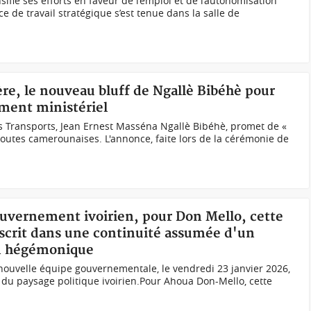
ifie ses efforts en faveur de l’emploi et de l’autonomisation
e de travail stratégique s’est tenue dans la salle de
re, le nouveau bluff de Ngallè Bibéhè pour
ment ministériel
es Transports, Jean Ernest Masséna Ngallè Bibéhè, promet de «
routes camerounaises. L'annonce, faite lors de la cérémonie de
ouvernement ivoirien, pour Don Mello, cette
nscrit dans une continuité assumée d'un
on hégémonique
nouvelle équipe gouvernementale, le vendredi 23 janvier 2026,
n du paysage politique ivoirien.Pour Ahoua Don-Mello, cette