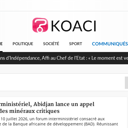
COMMUNIQUÉS
UE
POLITIQUE
SOCIÉTÉ
SPORT
kina : La CCI-BF désire instaurer un échange constant avec Ab
tinue de leurs liens avec la plateforme portuaire
rministériel, Abidjan lance un appel
 des minéraux critiques
i 10 juillet 2026, un forum interministériel consacré aux
de de la Banque africaine de développement (BAD). Réunissant