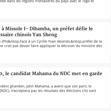
mée dans les régions frontalières du pays avec le Togo et
à Missole I- Dibamba, un préfet défie le
ssaire chinois Yan Sheng
 (Ph)&nbsp;Face à un Cyrille Yvan Abondo,&nbsp;préfet de la
ne croit pas devoir faire appliquer la décision du ministre des
20, le candidat Mahama du NDC met en garde
ident ghanéen, John Mahama, a averti que son parti, le
DC), n'acceptera pas les résultats des élections s’ils sont