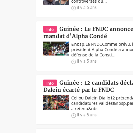
controversés du...
il y a 5 ans
Guinée : Le FNDC annonce
Info
mandat d'Alpha Condé
&nbsp;Le FNDCComme prévu, le 
président Alpha Condé a annon
défense de la Consti...
il y a 5 ans
Guinée : 12 candidats décla
Info
Dalein écarté par le FNDC
Cellou Dalein Diallo12 prétend
candidatures validés&nbsp;par 
a retenu&nbs...
il y a 5 ans