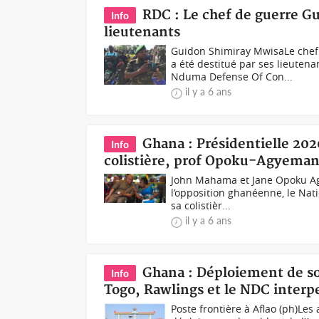
RDC : Le chef de guerre Gu
Info
lieutenants
Guidon Shimiray MwisaLe chef
a été destitué par ses lieute
Nduma Defense Of Con...
il y a 6 ans
Ghana : Présidentielle 20
Info
colistière, prof Opoku-Agyema
John Mahama et Jane Opoku Ag
l’opposition ghanéenne, le Nat
sa colistièr...
il y a 6 ans
Ghana : Déploiement de sol
Info
Togo, Rawlings et le NDC inter
Poste frontière à Aflao (ph)Les