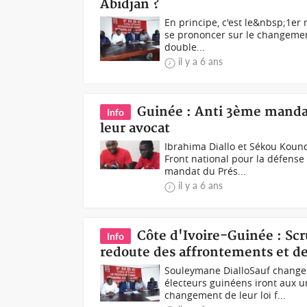
Abidjan ?
En principe, c'est le&nbsp;1er
se prononcer sur le changement
double...
il y a 6 ans
Guinée : Anti 3ème manda
Info
leur avocat
Ibrahima Diallo et Sékou Kou
Front national pour la défense 
mandat du Prés...
il y a 6 ans
Côte d'Ivoire-Guinée : Sc
Info
redoute des affrontements et des
Souleymane DialloSauf changeme
électeurs guinéens iront aux u
changement de leur loi f...