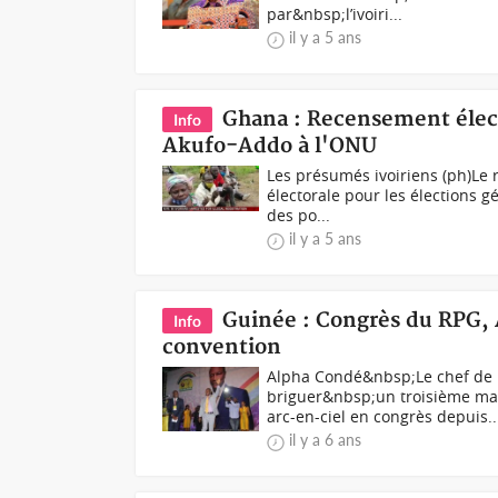
par&nbsp;l’ivoiri...
il y a 5 ans
Ghana : Recensement électo
Info
Akufo-Addo à l'ONU
Les présumés ivoiriens (ph)Le r
électorale pour les élections 
des po...
il y a 5 ans
Guinée : Congrès du RPG, 
Info
convention
Alpha Condé&nbsp;Le chef de 
briguer&nbsp;un troisième mand
arc-en-ciel en congrès depuis..
il y a 6 ans