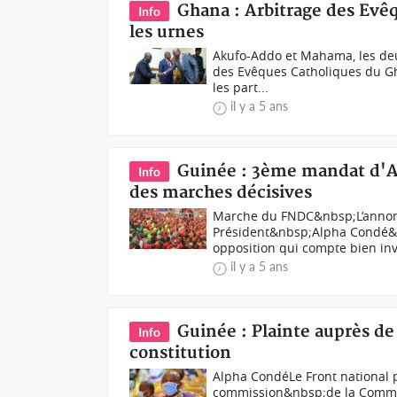
Ghana : Arbitrage des Evê
Info
les urnes
Akufo-Addo et Mahama, les deux
des Evêques Catholiques du Gha
les part...
il y a 5 ans
Guinée : 3ème mandat d'A
Info
des marches décisives
Marche du FNDC&nbsp;L’annon
Président&nbsp;Alpha Condé&nbs
opposition qui compte bien inves
il y a 5 ans
Guinée : Plainte auprès de
Info
constitution
Alpha CondéLe Front national p
commission&nbsp;de la Commun