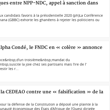
ques entre NPP-NDC, appel à sanction dans
 candidats favoris à la présidentielle 2020 (ph)La Conférence
na (GBBC) exhorte les ghanéens à rejeter les politiciens ou
lpha Condé, le FNDC en « colère » annonce
ce&nbsp;d’un troisième&nbsp;mandat du
p;suscite la joie chez ses partisans mais l’ire de l’
tir les r...
 la CEDEAO contre une « falsification » de la
our la défense de la Constitution a déposé une plainte à la
auté économique des États d’Afrique de l’Ouest dirigée