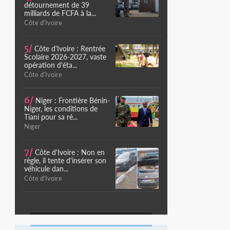
détournement de 39
milliards de FCFA à la...
Côte d'Ivoire
5/
Côte d'Ivoire : Rentrée
Scolaire 2026-2027, vaste
opération d'éta...
Côte d'Ivoire
6/
Niger : Frontière Bénin-
Niger, les conditions de
Tiani pour sa ré...
Niger
7/
Côte d'Ivoire : Non en
règle, il tente d'insérer son
véhicule dan...
Côte d'Ivoire