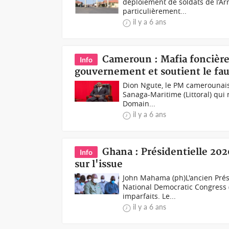
déploiement de soldats de l’Ar
particulièrement...
il y a 6 ans
Cameroun : Mafia foncière 
Info
gouvernement et soutient le fau
Dion Ngute, le PM camerounais
Sanaga-Maritime (Littoral) qui 
Domain...
il y a 6 ans
Ghana : Présidentielle 20
Info
sur l'issue
John Mahama (ph)L'ancien Prés
National Democratic Congress (N
imparfaits. Le...
il y a 6 ans