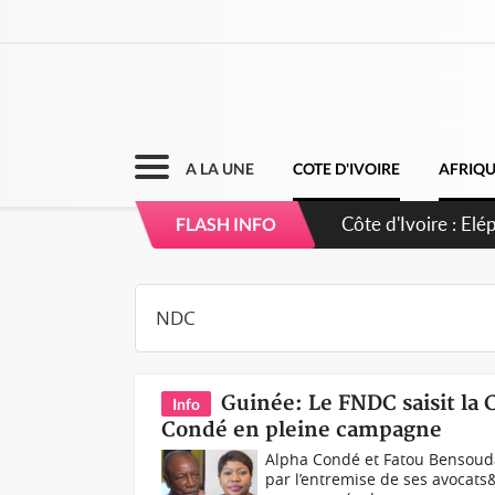
A LA UNE
COTE D'IVOIRE
AFRIQ
Cameroun : 5 comb
FLASH INFO
Guinée: Le FNDC saisit la 
Info
Condé en pleine campagne
Alpha Condé et Fatou BensoudaL
par l’entremise de ses avocats