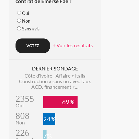
contrat de Emerse Faé ?
Oui
Non
Sans avis
+ Voir les resultats
DERNIER SONDAGE
Côte d'Ivoire : Affaire « Italia
Construction » sans ou avec faux
ACD, financement «...
2355
69%
Oui
808
24%
Non
226
7%