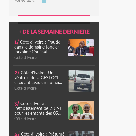
Sans avis
+ DE LA SEMAINE DERNIÈRE
1/
Côte d'Ivoire : Fraude
dans le domaine foncier,
Ibrahime Coulibal...
Côte d'Ivoire
2/
Côte d'Ivoire : Un
véhicule de la GESTOCI
circulant avec un numér...
Côte d'Ivoire
3/
Côte d'Ivoire :
L'établissement de la CNI
pour les enfants dès 05...
Côte d'Ivoire
4/
Côte d'Ivoire : Présumé