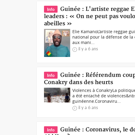
Guinée : L'artiste reggae 
Info
leaders : « On ne peut pas vouloi
abeilles »
Elie KamanoL’artiste reggae gu
national pour la défense de la 
aux mani...
il y a 6 ans
Guinée : Référendum couplé
Info
Conakry dans des heurts
Violences à ConakryLa politiqu
a été entaché de violences&nbs
guinéenne.Coronaviru...
il y a 6 ans
Guinée : Coronavirus, le d
Info