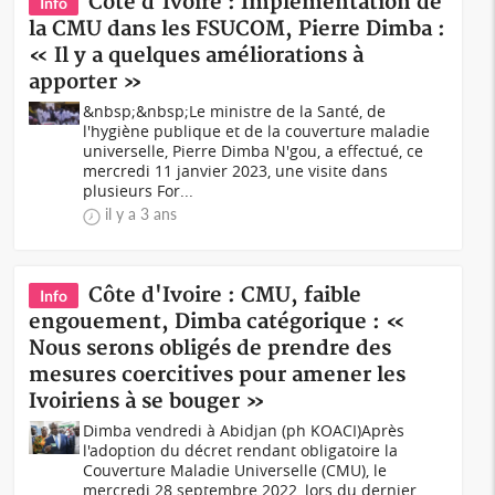
Côte d'Ivoire : Implémentation de
Info
la CMU dans les FSUCOM, Pierre Dimba :
« Il y a quelques améliorations à
apporter »
&nbsp;&nbsp;Le ministre de la Santé, de
l'hygiène publique et de la couverture maladie
universelle, Pierre Dimba N'gou, a effectué, ce
mercredi 11 janvier 2023, une visite dans
plusieurs For...
il y a 3 ans
Côte d'Ivoire : CMU, faible
Info
engouement, Dimba catégorique : «
Nous serons obligés de prendre des
mesures coercitives pour amener les
Ivoiriens à se bouger »
Dimba vendredi à Abidjan (ph KOACI)Après
l'adoption du décret rendant obligatoire la
Couverture Maladie Universelle (CMU), le
mercredi 28 septembre 2022, lors du dernier