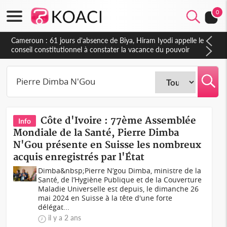
0
Cameroun : 61 jours d'absence de Biya, Hiram Iyodi appelle le
conseil constitutionnel à constater la vacance du pouvoir
Côte d'Ivoire : 77ème Assemblée
Info
Mondiale de la Santé, Pierre Dimba
N'Gou présente en Suisse les nombreux
acquis enregistrés par l'État
Dimba&nbsp;Pierre N’gou Dimba, ministre de la
Santé, de l’Hygiène Publique et de la Couverture
Maladie Universelle est depuis, le dimanche 26
mai 2024 en Suisse à la tête d'une forte
délégat...
il y a 2 ans