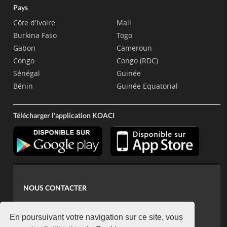
Pays
Côte d'Ivoire
Mali
Burkina Faso
Togo
Gabon
Cameroun
Congo
Congo (RDC)
Sénégal
Guinée
Bénin
Guinée Equatorial
Télécharger l'application KOACI
NOUS CONTACTER
contact@koaci.com
koaci@yahoo.fr
En poursuivant votre navigation sur ce site, vous