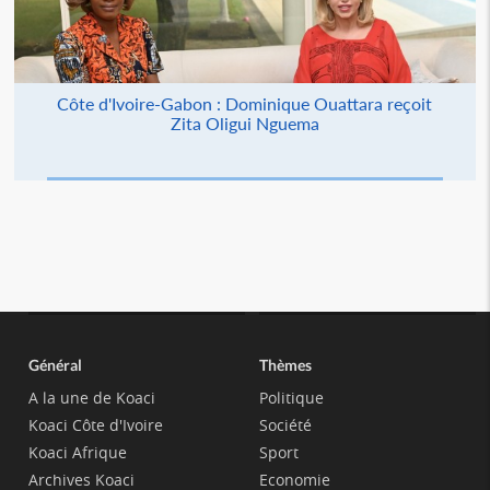
Côte d'Ivoire-Gabon : Dominique Ouattara reçoit
Zita Oligui Nguema
Général
Thèmes
A la une de Koaci
Politique
Koaci Côte d'Ivoire
Société
Koaci Afrique
Sport
Archives Koaci
Economie