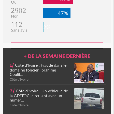
Oui
2902
47%
Non
112
2%
Sans avis
+ DE LA SEMAINE DERNIÈRE
1/
Côte d'Ivoire : Fraude dans le
domaine foncier, Ibrahime
Coulibal...
Côte d'Ivoire
2/
Côte d'Ivoire : Un véhicule de
la GESTOCI circulant avec un
numér...
Côte d'Ivoire