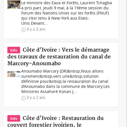
Le ministre des Eaux et Forêts, Laurent Tchagba
a pris part, jeudi 9 mai, à la 19ème session du
Forum des Nations-Unies sur les forêts (FNUF)
qui s'est tenu à New-York aux Etats-
Unis.Devant...
il y a 2 ans
Côte d'Ivoire : Vers le démarrage
Info
des travaux de restauration du canal de
Marcory-Anoumabo
Anoumabo Marcory (DR)&nbsp;Nous allons
surement&nbsp;vers une&nbsp;solution
définitive pour&nbsp;la restauration du canal
d’Anoumabo dans la commune de Marcory.Les
Ministres Assahoré Konan J...
il y a 2 ans
Côte d'Ivoire : Restauration du
Info
couvert forestier ivoirien, le