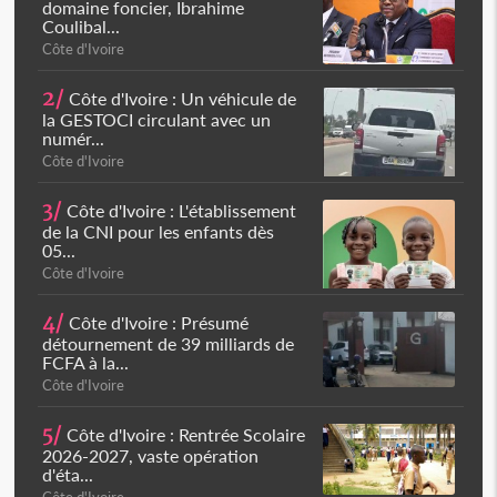
domaine foncier, Ibrahime
Coulibal...
Côte d'Ivoire
2/
Côte d'Ivoire : Un véhicule de
la GESTOCI circulant avec un
numér...
Côte d'Ivoire
3/
Côte d'Ivoire : L'établissement
de la CNI pour les enfants dès
05...
Côte d'Ivoire
4/
Côte d'Ivoire : Présumé
détournement de 39 milliards de
FCFA à la...
Côte d'Ivoire
5/
Côte d'Ivoire : Rentrée Scolaire
2026-2027, vaste opération
d'éta...