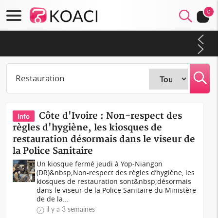
0
Côte d'Ivoire : À Abidjan, Amadou Oury Bah admire le modèle
ivoirien et veut s'en inspirer pour accélérer le développement
de la Guinée
Côte d'Ivoire : Non-respect des
Info
règles d'hygiène, les kiosques de
restauration désormais dans le viseur de
la Police Sanitaire
Un kiosque fermé jeudi à Yop-Niangon
(DR)&nbsp;Non-respect des règles d’hygiène, les
kiosques de restauration sont&nbsp;désormais
dans le viseur de la Police Sanitaire du Ministère
de de la...
il y a 3 semaines