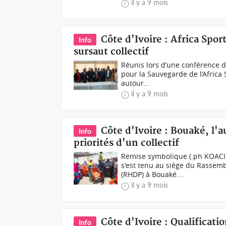
il y a 9 mois
Côte d'Ivoire : Africa Spor
Info
sursaut collectif
Réunis lors d’une conférence d
pour la Sauvegarde de l’Africa 
autour...
il y a 9 mois
Côte d'Ivoire : Bouaké, l
Info
priorités d'un collectif
Remise symbolique (.ph KOACI.
s'est tenu au siège du Rassem
(RHDP) à Bouaké....
il y a 9 mois
Côte d'Ivoire : Qualificati
Info