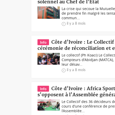
solennel au Chef de l'Etat
La crise qui secoue la Mutuell
de prendre fin malgré les tenta
commun...
il y a 8 mois
Côte d'Ivoire : Le Collecti
Info
cérémonie de réconciliation et e
Le collectif (Ph Koaci) Le Colle
Compteurs d'Abidjan (MATCA), 
leur désav...
il y a 8 mois
Côte d'Ivoire : Africa Spor
Info
s'opposent à l'Assemblée généra
Le Collectif des 36 décideurs d
cours d’une conférence de pres
l’Assemblée...