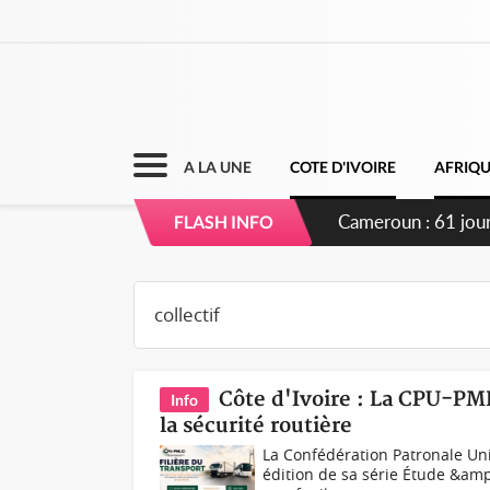
A LA UNE
COTE D'IVOIRE
AFRIQ
FLASH INFO
Côte d'Ivoire : La CPU-PM
Info
la sécurité routière
La Confédération Patronale Un
édition de sa série Étude &am