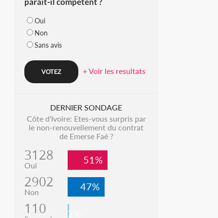
parait-il compétent ?
Oui
Non
Sans avis
+ Voir les resultats
DERNIER SONDAGE
Côte d'Ivoire: Etes-vous surpris par
le non-renouvellement du contrat
de Emerse Faé ?
3128
51%
Oui
2902
47%
Non
110
2%