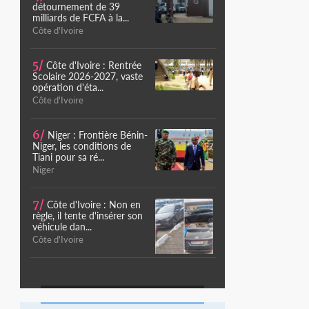
détournement de 39
milliards de FCFA à la...
Côte d'Ivoire
5/
Côte d'Ivoire : Rentrée
Scolaire 2026-2027, vaste
opération d'éta...
Côte d'Ivoire
6/
Niger : Frontière Bénin-
Niger, les conditions de
Tiani pour sa ré...
Niger
7/
Côte d'Ivoire : Non en
règle, il tente d'insérer son
véhicule dan...
Côte d'Ivoire