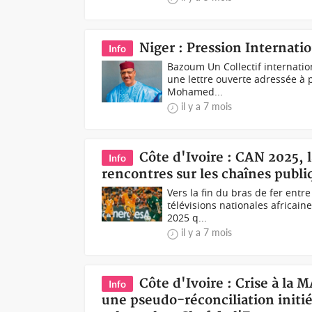
Niger : Pression Internat
Info
Bazoum Un Collectif internati
une lettre ouverte adressée à p
Mohamed...
il y a 7 mois
Côte d'Ivoire : CAN 2025, l
Info
rencontres sur les chaînes publi
Vers la fin du bras de fer entre
télévisions nationales africa
2025 q...
il y a 7 mois
Côte d'Ivoire : Crise à la 
Info
une pseudo-réconciliation initié