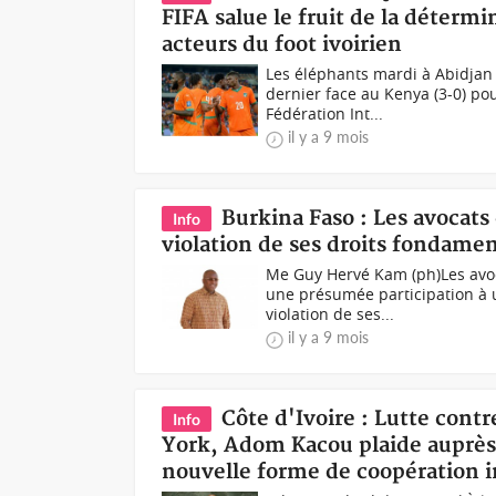
FIFA salue le fruit de la détermin
acteurs du foot ivoirien
Les éléphants mardi à Abidjan 
dernier face au Kenya (3-0) p
Fédération Int...
il y a 9 mois
Burkina Faso : Les avoca
Info
violation de ses droits fondamen
Me Guy Hervé Kam (ph)Les avo
une présumée participation à 
violation de ses...
il y a 9 mois
Côte d'Ivoire : Lutte con
Info
York, Adom Kacou plaide auprès 
nouvelle forme de coopération i