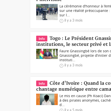
La cérémonie d’honneur à l’emb
sur une réalité préoccupante : 
sur l...
il y a 3 mois
Togo : Le Président Gnassi
Info
institutions, le secteur privé et l
Faure Gnassingbé lors de son 
Gnassingbé, projette d’initier
instituti...
il y a 3 mois
Côte d'Ivoire : Quand la c
Info
chantage numérique entre camar
Le mis en cause (Ph Koaci) Dans
à des pirates anonymes, cachés
d...
il y a 5 mois