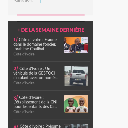
Sans avis
+ DE LA SEMAINE DERNIÈRE
1/
Côte d'Ivoire : Fraude
dans le domaine foncier,
Ibrahime Coulibal...
Côte d'Ivoire
2/
Côte d'Ivoire : Un
véhicule de la GESTOCI
circulant avec un numér...
Côte d'Ivoire
3/
Côte d'Ivoire :
L'établissement de la CNI
pour les enfants dès 05...
Côte d'Ivoire
4/
Côte d'Ivoire : Présumé