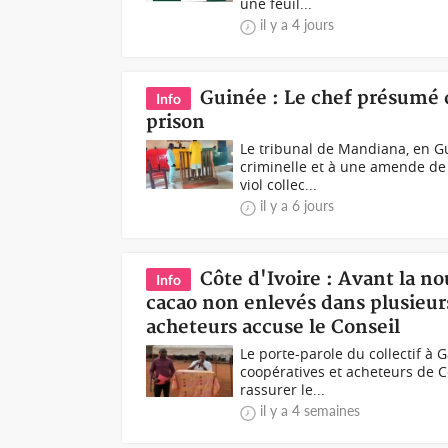
une feuil...
il y a 4 jours
Guinée : Le chef présumé d
Info
prison
Le tribunal de Mandiana, en G
criminelle et à une amende de 
viol collec...
il y a 6 jours
Côte d'Ivoire : Avant la n
Info
cacao non enlevés dans plusieurs 
acheteurs accuse le Conseil
Le porte-parole du collectif à
coopératives et acheteurs de Cô
rassurer le...
il y a 4 semaines