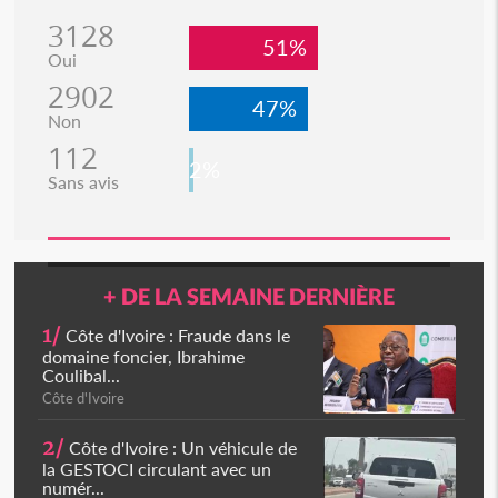
3128
51%
Oui
2902
47%
Non
112
2%
Sans avis
+ DE LA SEMAINE DERNIÈRE
1/
Côte d'Ivoire : Fraude dans le
domaine foncier, Ibrahime
Coulibal...
Côte d'Ivoire
2/
Côte d'Ivoire : Un véhicule de
la GESTOCI circulant avec un
numér...