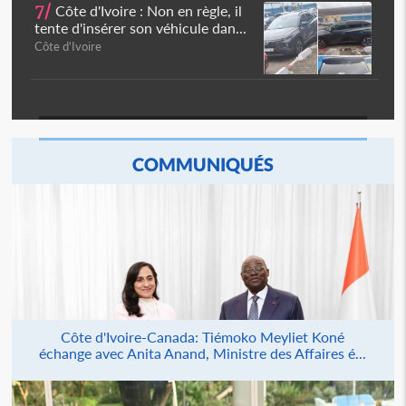
7/
Côte d'Ivoire : Non en règle, il
tente d'insérer son véhicule dan...
Côte d'Ivoire
COMMUNIQUÉS
Côte d'Ivoire-Canada: Tiémoko Meyliet Koné
échange avec Anita Anand, Ministre des Affaires é...