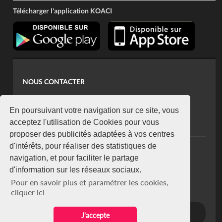
Télécharger l'application KOACI
NOUS CONTACTER
contact@koaci.com
koaci@yahoo.fr
En poursuivant votre navigation sur ce site, vous
+225 07 08 85 52 93
acceptez l'utilisation de Cookies pour vous
proposer des publicités adaptées à vos centres
d'intérêts, pour réaliser des statistiques de
NEWSLETTER
navigation, et pour faciliter le partage
Restez connecté via notre newsletter
d'information sur les réseaux sociaux.
S'abonner
Pour en savoir plus et paramétrer les cookies,
Se désabonner
cliquer ici
J'accepte