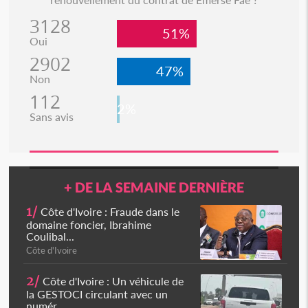
3128
51%
Oui
2902
47%
Non
112
2%
Sans avis
+ DE LA SEMAINE DERNIÈRE
1/
Côte d'Ivoire : Fraude dans le
domaine foncier, Ibrahime
Coulibal...
Côte d'Ivoire
2/
Côte d'Ivoire : Un véhicule de
la GESTOCI circulant avec un
numér...