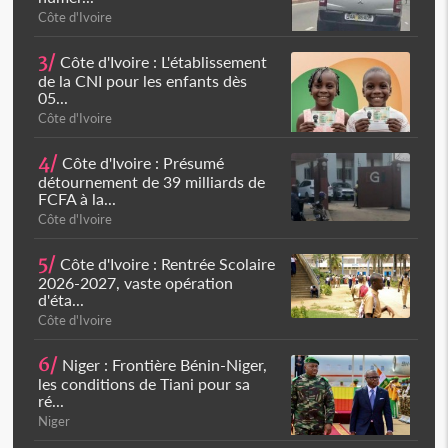
Côte d'Ivoire
3/
Côte d'Ivoire : L'établissement
de la CNI pour les enfants dès
05...
Côte d'Ivoire
4/
Côte d'Ivoire : Présumé
détournement de 39 milliards de
FCFA à la...
Côte d'Ivoire
5/
Côte d'Ivoire : Rentrée Scolaire
2026-2027, vaste opération
d'éta...
Côte d'Ivoire
6/
Niger : Frontière Bénin-Niger,
les conditions de Tiani pour sa
ré...
Niger