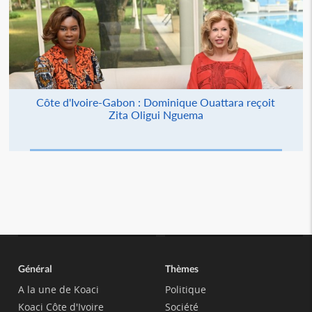
Côte d'Ivoire-Gabon : Dominique Ouattara reçoit
Zita Oligui Nguema
Général
Thèmes
A la une de Koaci
Politique
Koaci Côte d'Ivoire
Société