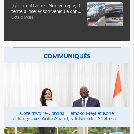
7/
Côte d'Ivoire : Non en règle, il
tente d'insérer son véhicule dan...
Côte d'Ivoire
COMMUNIQUÉS
Côte d'Ivoire-Canada: Tiémoko Meyliet Koné
échange avec Anita Anand, Ministre des Affaires é...