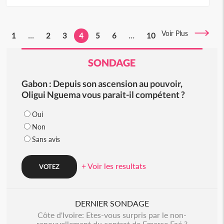
Voir Plus
1
...
2
3
4
5
6
...
10
SONDAGE
Gabon : Depuis son ascension au pouvoir,
Oligui Nguema vous parait-il compétent ?
Oui
Non
Sans avis
+ Voir les resultats
DERNIER SONDAGE
Côte d'Ivoire: Etes-vous surpris par le non-
renouvellement du contrat de Emerse Faé ?