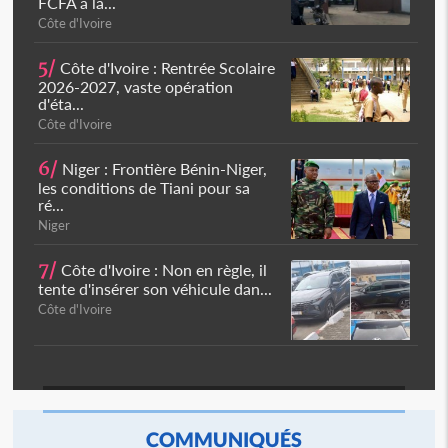
FCFA à la...
Côte d'Ivoire
5/
Côte d'Ivoire : Rentrée Scolaire
2026-2027, vaste opération
d'éta...
Côte d'Ivoire
6/
Niger : Frontière Bénin-Niger,
les conditions de Tiani pour sa
ré...
Niger
7/
Côte d'Ivoire : Non en règle, il
tente d'insérer son véhicule dan...
Côte d'Ivoire
COMMUNIQUÉS