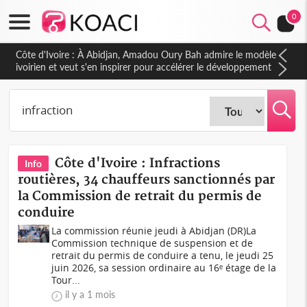
0
Côte d'Ivoire : À Abidjan, Amadou Oury Bah admire le modèle
ivoirien et veut s'en inspirer pour accélérer le développement
de la Guinée
Côte d'Ivoire : Infractions
Info
routières, 34 chauffeurs sanctionnés par
la Commission de retrait du permis de
conduire
La commission réunie jeudi à Abidjan (DR)La
Commission technique de suspension et de
retrait du permis de conduire a tenu, le jeudi 25
juin 2026, sa session ordinaire au 16ᵉ étage de la
Tour...
il y a 1 mois