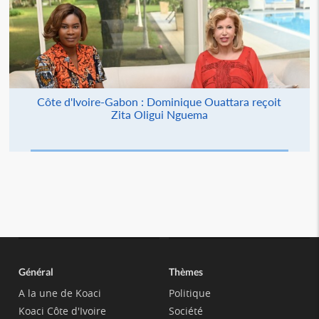
Côte d'Ivoire-Gabon : Dominique Ouattara reçoit
Zita Oligui Nguema
Général
Thèmes
A la une de Koaci
Politique
Koaci Côte d'Ivoire
Société