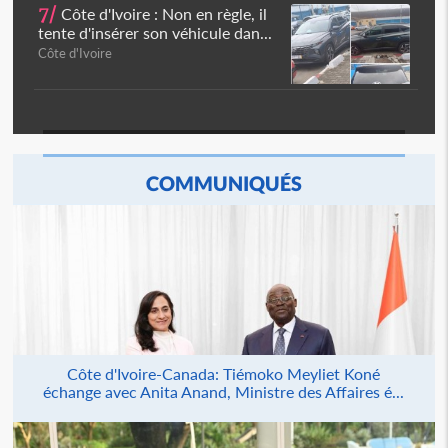
7/
Côte d'Ivoire : Non en règle, il
tente d'insérer son véhicule dan...
Côte d'Ivoire
COMMUNIQUÉS
Côte d'Ivoire-Canada: Tiémoko Meyliet Koné
échange avec Anita Anand, Ministre des Affaires é...