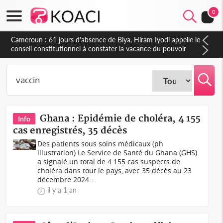
0
Côte d'Ivoire : Fin de la pagaille au PDCI-RDA, Lessiehi bannit
les mouvements sauvages
Ghana : Epidémie de choléra, 4 155
Info
cas enregistrés, 35 décès
Des patients sous soins médicaux (ph
illustration) Le Service de Santé du Ghana (GHS)
a signalé un total de 4 155 cas suspects de
choléra dans tout le pays, avec 35 décès au 23
décembre 2024...
il y a 1 an