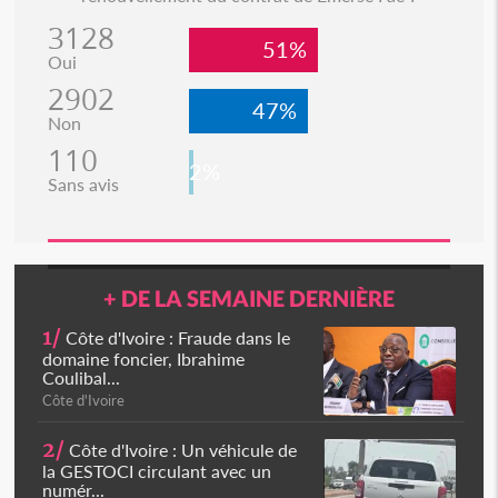
3128
51%
Oui
2902
47%
Non
110
2%
Sans avis
+ DE LA SEMAINE DERNIÈRE
1/
Côte d'Ivoire : Fraude dans le
domaine foncier, Ibrahime
Coulibal...
Côte d'Ivoire
2/
Côte d'Ivoire : Un véhicule de
la GESTOCI circulant avec un
numér...