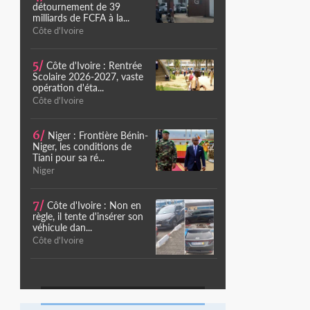
détournement de 39
milliards de FCFA à la...
Côte d'Ivoire
5/
Côte d'Ivoire : Rentrée
Scolaire 2026-2027, vaste
opération d'éta...
Côte d'Ivoire
6/
Niger : Frontière Bénin-
Niger, les conditions de
Tiani pour sa ré...
Niger
7/
Côte d'Ivoire : Non en
règle, il tente d'insérer son
véhicule dan...
Côte d'Ivoire