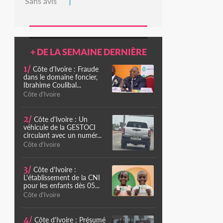
Sans avis
+ DE LA SEMAINE DERNIÈRE
1/
Côte d'Ivoire : Fraude
dans le domaine foncier,
Ibrahime Coulibal...
Côte d'Ivoire
2/
Côte d'Ivoire : Un
véhicule de la GESTOCI
circulant avec un numér...
Côte d'Ivoire
3/
Côte d'Ivoire :
L'établissement de la CNI
pour les enfants dès 05...
Côte d'Ivoire
4/
Côte d'Ivoire : Présumé