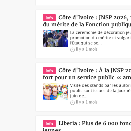
Côte d'Ivoire : JNSP 2026, 
Info
du mérite de la Fonction publiq
La cérémonie de décoration jeu
promotion du mérite et vulgari
l’État qui se so...
il y a 1 mois
Côte d'Ivoire : À la JNSP 2
Info
fort pour un service public « a
Visite des stands par les auto
public sont issues de la Journé
juin de...
il y a 1 mois
Liberia : Plus de 6 000 fon
Info
jeunes