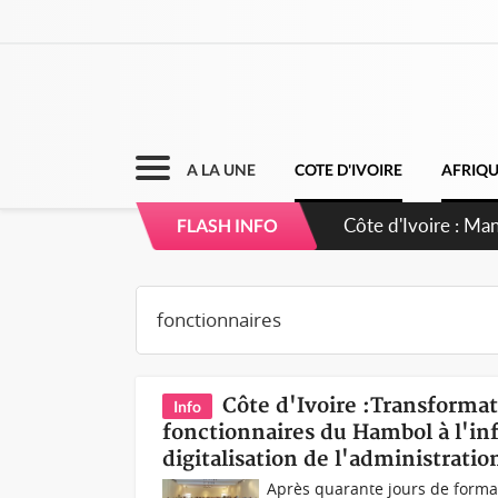
A LA UNE
COTE D'IVOIRE
AFRIQ
Côte d'Ivoire : Sé
FLASH INFO
dépigmentants d
Côte d'Ivoire :Transforma
Info
fonctionnaires du Hambol à l'inf
digitalisation de l'administratio
Après quarante jours de formati