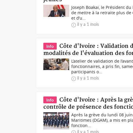
Joseph Boakai, le Président du
de mettre à la retraite plus d
et d’u...
il y a 1 mois
Côte d'Ivoire : Validation 
Info
modalités de l'évaluation des fo
L’atelier de validation de l’ava
fonctionnaires, a pris fin, sam
participants o...
il y a 1 mois
Côte d'Ivoire : Après la g
Info
contrôle de présence des foncti
Après la grève du lundi 08 jui
Maritimes (DGAM), a mis en pl
fonction...
il y a 1 mois