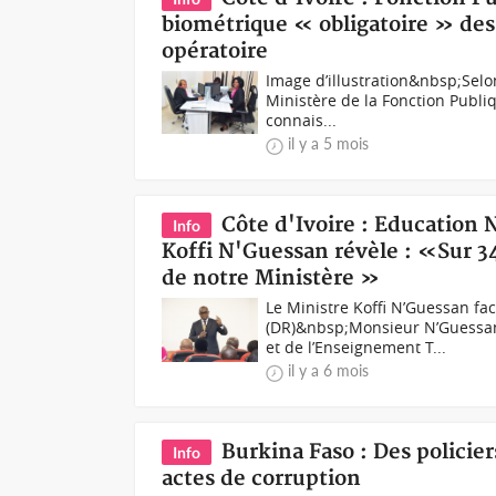
biométrique « obligatoire » des 
opératoire
Image d’illustration&nbsp;Selo
Ministère de la Fonction Publiq
connais...
il y a 5 mois
Côte d'Ivoire : Education 
Info
Koffi N'Guessan révèle : «Sur 3
de notre Ministère »
Le Ministre Koffi N’Guessan fa
(DR)&nbsp;Monsieur N’Guessan K
et de l’Enseignement T...
il y a 6 mois
Burkina Faso : Des policie
Info
actes de corruption