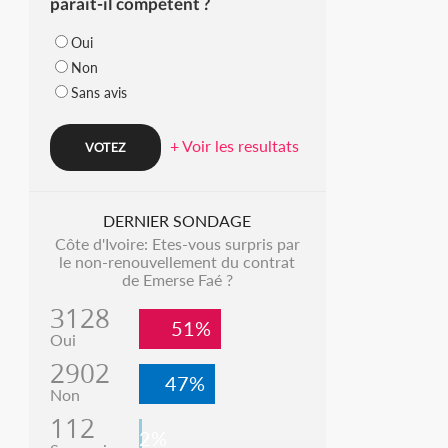
parait-il compétent ?
Oui
Non
Sans avis
+ Voir les resultats
DERNIER SONDAGE
Côte d'Ivoire: Etes-vous surpris par
le non-renouvellement du contrat
de Emerse Faé ?
3128
51%
Oui
2902
47%
Non
112
2%