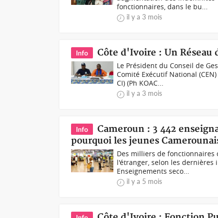
fonctionnaires, dans le bu...
il y a 3 mois
Côte d'Ivoire : Un Réseau 
Info
Le Président du Conseil de Ges
Comité Exécutif National (CEN)
CI) (Ph KOAC...
il y a 3 mois
Cameroun : 3 442 enseigna
Info
pourquoi les jeunes Camerounais
Des milliers de fonctionnaires
l'étranger, selon les dernière
Enseignements seco...
il y a 5 mois
Côte d'Ivoire : Fonction 
Info