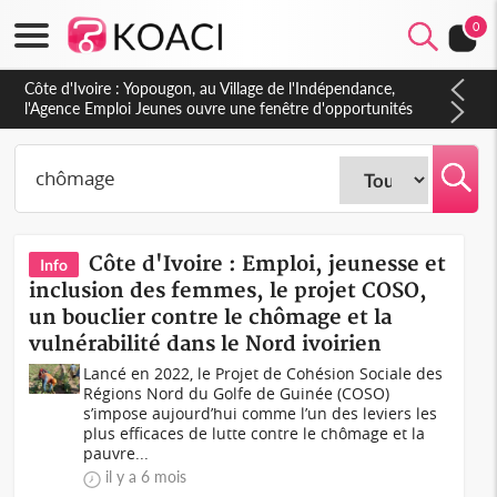
0
Côte d'Ivoire : CHU de Treichville, après la fronde, les agents
contractuels obtiennent un accord avec la direction sur les
arriérés du SMIG 2023
Côte d'Ivoire : Emploi, jeunesse et
Info
inclusion des femmes, le projet COSO,
un bouclier contre le chômage et la
vulnérabilité dans le Nord ivoirien
Lancé en 2022, le Projet de Cohésion Sociale des
Régions Nord du Golfe de Guinée (COSO)
s’impose aujourd’hui comme l’un des leviers les
plus efficaces de lutte contre le chômage et la
pauvre...
il y a 6 mois