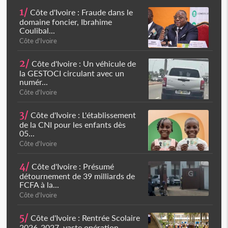
1/
Côte d'Ivoire : Fraude dans le
domaine foncier, Ibrahime
Coulibal...
Côte d'Ivoire
2/
Côte d'Ivoire : Un véhicule de
la GESTOCI circulant avec un
numér...
Côte d'Ivoire
3/
Côte d'Ivoire : L'établissement
de la CNI pour les enfants dès
05...
Côte d'Ivoire
4/
Côte d'Ivoire : Présumé
détournement de 39 milliards de
FCFA à la...
Côte d'Ivoire
5/
Côte d'Ivoire : Rentrée Scolaire
2026-2027, vaste opération