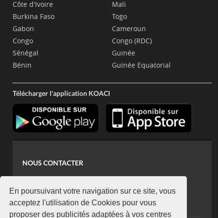
Côte d'Ivoire
Mali
Burkina Faso
Togo
Gabon
Cameroun
Congo
Congo (RDC)
Sénégal
Guinée
Bénin
Guinée Equatorial
Télécharger l'application KOACI
NOUS CONTACTER
contact@koaci.com
koaci@yahoo.fr
En poursuivant votre navigation sur ce site, vous
+225 07 08 85 52 93
acceptez l'utilisation de Cookies pour vous
proposer des publicités adaptées à vos centres